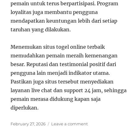
pemain untuk terus berpartisipasi. Program
loyalitas juga membantu pengguna
mendapatkan keuntungan lebih dari setiap
taruhan yang dilakukan.
Menemukan situs togel online terbaik
memudahkan pemain meraih kemenangan
besar. Reputasi dan testimonial positif dari
pengguna lain menjadi indikator utama.
Pastikan juga situs tersebut menyediakan
layanan live chat dan support 24 jam, sehingga
pemain merasa didukung kapan saja
diperlukan.
Posted
on
February 27, 2026
Leave a comment
on
Situs
Togel