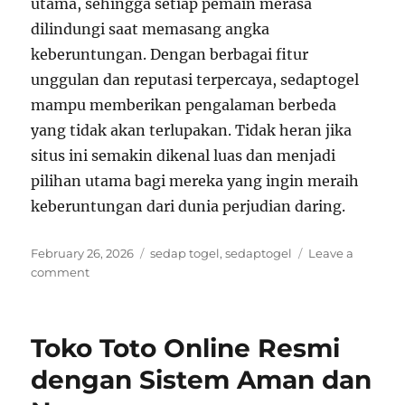
utama, sehingga setiap pemain merasa
dilindungi saat memasang angka
keberuntungan. Dengan berbagai fitur
unggulan dan reputasi terpercaya, sedaptogel
mampu memberikan pengalaman berbeda
yang tidak akan terlupakan. Tidak heran jika
situs ini semakin dikenal luas dan menjadi
pilihan utama bagi mereka yang ingin meraih
keberuntungan dari dunia perjudian daring.
Posted
Tags
February 26, 2026
sedap togel
,
sedaptogel
Leave a
on
on
comment
Rahasia
Menghindari
Loss
Toko Toto Online Resmi
Beruntun
di
dengan Sistem Aman dan
situs
togel