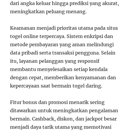
dari angka keluar hingga prediksi yang akurat,
meningkatkan peluang menang.
Keamanan menjadi prioritas utama pada situs
togel online terpercaya. Sistem enkripsi dan
metode pembayaran yang aman melindungi
data pribadi serta transaksi pengguna. Selain
itu, layanan pelanggan yang responsif
membantu menyelesaikan setiap kendala
dengan cepat, memberikan kenyamanan dan
kepercayaan saat bermain togel daring.
Fitur bonus dan promosi menarik sering
ditawarkan untuk meningkatkan pengalaman
bermain. Cashback, diskon, dan jackpot besar
menjadi daya tarik utama yang memotivasi