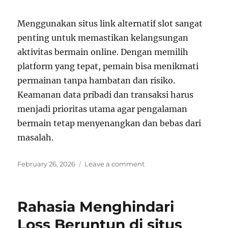
Menggunakan situs link alternatif slot sangat
penting untuk memastikan kelangsungan
aktivitas bermain online. Dengan memilih
platform yang tepat, pemain bisa menikmati
permainan tanpa hambatan dan risiko.
Keamanan data pribadi dan transaksi harus
menjadi prioritas utama agar pengalaman
bermain tetap menyenangkan dan bebas dari
masalah.
Posted
on
February 26, 2026
Leave a comment
on
Jalur
Alternatif
Main
Rahasia Menghindari
Slot
Gacor
Loss Beruntun di situs
Tanpa