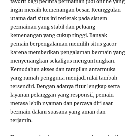
favorit bagi pecinta permainan judi online yang
ingin meraih kemenangan besar. Keunggulan
utama dari situs ini terletak pada sistem
permainan yang stabil dan peluang
kemenangan yang cukup tinggi. Banyak
pemain berpengalaman memilih situs gacor
karena memberikan pengalaman bermain yang
menyenangkan sekaligus menguntungkan.
Kemudahan akses dan tampilan antarmuka
yang ramah pengguna menjadi nilai tambah
tersendiri. Dengan adanya fitur lengkap serta
layanan pelanggan yang responsif, pemain
merasa lebih nyaman dan percaya diri saat
bermain dalam suasana yang aman dan
terjamin.