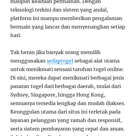
maupun keadilan permainan. Dengan
teknologi terkini dan sistem yang andal,
platform ini mampu memberikan pengalaman
bermain yang lancar dan menyenangkan setiap
hari.
Tak heran jika banyak orang memilih
menggunakan
sedaptogel
sebagai alat utama
untuk menikmati sensasi taruhan togel online.
Di sini, mereka dapat menikmati berbagai jenis
pasaran togel dari berbagai daerah, mulai dari
Sydney, Singapore, hingga Hong Kong,
semuanya tersedia lengkap dan mudah diakses.
Keunggulan utama dari situs ini terletak pada
layanan pelanggan yang ramah dan responsif,
serta sistem pembayaran yang cepat dan aman.