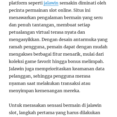
platform seperti
jalawin
semakin diminati oleh
pecinta permainan slot online. Situs ini
menawarkan pengalaman bermain yang seru
dan penuh tantangan, membuat setiap
petualangan virtual terasa nyata dan
mengasyikkan. Dengan desain antarmuka yang
ramah pengguna, pemain dapat dengan mudah
mengakses berbagai fitur menarik, mulai dari
koleksi game favorit hingga bonus melimpah.
Jalawin juga memprioritaskan keamanan data
pelanggan, sehingga pengguna merasa
nyaman saat melakukan transaksi atau
menyimpan kemenangan mereka.
Untuk merasakan sensasi bermain di jalawin
slot, langkah pertama yang harus dilakukan