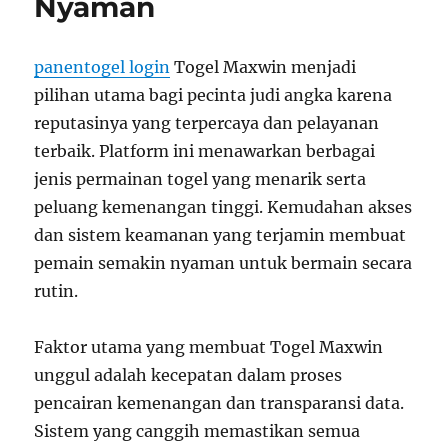
Nyaman
online
panentogel login
Togel Maxwin menjadi
pilihan utama bagi pecinta judi angka karena
reputasinya yang terpercaya dan pelayanan
terbaik. Platform ini menawarkan berbagai
jenis permainan togel yang menarik serta
peluang kemenangan tinggi. Kemudahan akses
dan sistem keamanan yang terjamin membuat
pemain semakin nyaman untuk bermain secara
rutin.
Faktor utama yang membuat Togel Maxwin
unggul adalah kecepatan dalam proses
pencairan kemenangan dan transparansi data.
Sistem yang canggih memastikan semua