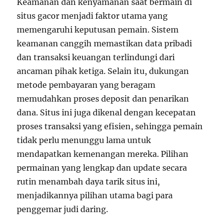
Keamanan dan kenyamanan saat bermain di
situs gacor menjadi faktor utama yang
memengaruhi keputusan pemain. Sistem
keamanan canggih memastikan data pribadi
dan transaksi keuangan terlindungi dari
ancaman pihak ketiga. Selain itu, dukungan
metode pembayaran yang beragam
memudahkan proses deposit dan penarikan
dana. Situs ini juga dikenal dengan kecepatan
proses transaksi yang efisien, sehingga pemain
tidak perlu menunggu lama untuk
mendapatkan kemenangan mereka. Pilihan
permainan yang lengkap dan update secara
rutin menambah daya tarik situs ini,
menjadikannya pilihan utama bagi para
penggemar judi daring.