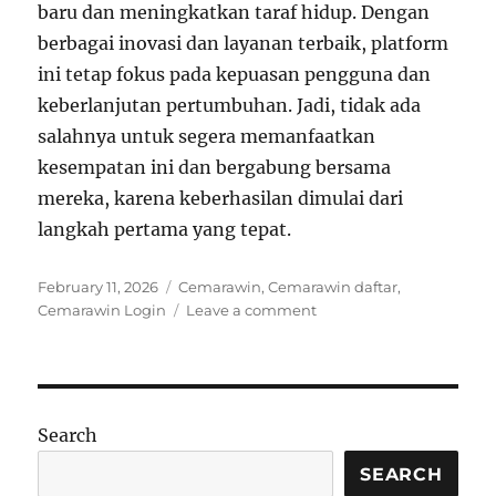
baru dan meningkatkan taraf hidup. Dengan
berbagai inovasi dan layanan terbaik, platform
ini tetap fokus pada kepuasan pengguna dan
keberlanjutan pertumbuhan. Jadi, tidak ada
salahnya untuk segera memanfaatkan
kesempatan ini dan bergabung bersama
mereka, karena keberhasilan dimulai dari
langkah pertama yang tepat.
Posted
Tags
February 11, 2026
Cemarawin
,
Cemarawin daftar
,
on
on
Cemarawin Login
Leave a comment
Langkah
Awal
Memilih
Game
Slot
Search
Digital
yang
SEARCH
Potensial