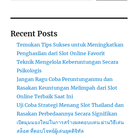
Recent Posts
Temukan Tips Sukses untuk Meningkatkan
Penghasilan dari Slot Online Favorit
Teknik Mengelola Keberuntungan Secara
Psikologis
Jangan Ragu Coba Peruntunganmu dan
Rasakan Keuntungan Melimpah dari Slot
Online Terbaik Saat Ini
Uji Coba Strategi Menang Slot Thailand dan
Rasakan Perbedaannya Secara Signifikan
เปิดมุมมองใหม่ในการสร้างผลตอบแทน ผ่านวิธีเล่น
สล็อต ที่ตอบโจทย์ผู้เล่นยุคดิจิทัล