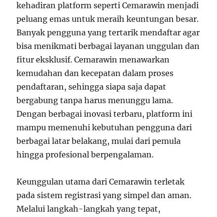
kehadiran platform seperti Cemarawin menjadi
peluang emas untuk meraih keuntungan besar.
Banyak pengguna yang tertarik mendaftar agar
bisa menikmati berbagai layanan unggulan dan
fitur eksklusif. Cemarawin menawarkan
kemudahan dan kecepatan dalam proses
pendaftaran, sehingga siapa saja dapat
bergabung tanpa harus menunggu lama.
Dengan berbagai inovasi terbaru, platform ini
mampu memenuhi kebutuhan pengguna dari
berbagai latar belakang, mulai dari pemula
hingga profesional berpengalaman.
Keunggulan utama dari Cemarawin terletak
pada sistem registrasi yang simpel dan aman.
Melalui langkah-langkah yang tepat,