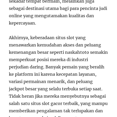
sekadar tempat bermain, melainkan juga
sebagai destinasi utama bagi para pencinta judi
online yang mengutamakan kualitas dan
kepercayaan.
Akhirnya, keberadaan situs slot yang
menawarkan kemudahan akses dan peluang
kemenangan besar seperti naskahtoto semakin
memperkuat posisi mereka di industri
perjudian daring. Banyak pemain yang beralih
ke platform ini karena kecepatan layanan,
variasi permainan menarik, dan peluang
jackpot besar yang selalu terbuka setiap saat.
Tidak heran jika mereka menyebutnya sebagai
salah satu situs slot gacor terbaik, yang mampu
memberikan pengalaman tak terlupakan dan