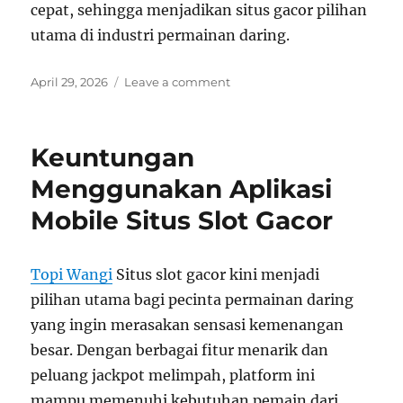
cepat, sehingga menjadikan situs gacor pilihan
utama di industri permainan daring.
Posted
on
April 29, 2026
Leave a comment
on
Maxwin
Gampang
JP
Keuntungan
Lebih
Konsisten
Menggunakan Aplikasi
Daftar
Mobile Situs Slot Gacor
Sekarang
Topi Wangi
Situs slot gacor kini menjadi
pilihan utama bagi pecinta permainan daring
yang ingin merasakan sensasi kemenangan
besar. Dengan berbagai fitur menarik dan
peluang jackpot melimpah, platform ini
mampu memenuhi kebutuhan pemain dari