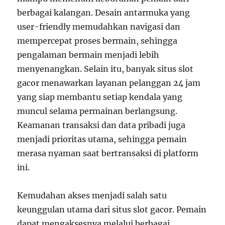
berbagai kalangan. Desain antarmuka yang
user-friendly memudahkan navigasi dan
mempercepat proses bermain, sehingga
pengalaman bermain menjadi lebih
menyenangkan. Selain itu, banyak situs slot
gacor menawarkan layanan pelanggan 24 jam
yang siap membantu setiap kendala yang
muncul selama permainan berlangsung.
Keamanan transaksi dan data pribadi juga
menjadi prioritas utama, sehingga pemain
merasa nyaman saat bertransaksi di platform
ini.
Kemudahan akses menjadi salah satu
keunggulan utama dari situs slot gacor. Pemain
dapat mengaksesnya melalui berbagai