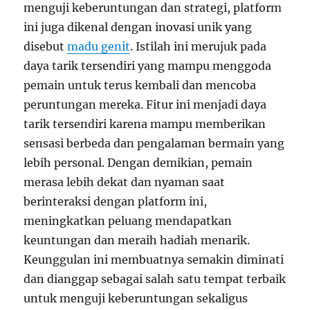
menguji keberuntungan dan strategi, platform
ini juga dikenal dengan inovasi unik yang
disebut
madu genit
. Istilah ini merujuk pada
daya tarik tersendiri yang mampu menggoda
pemain untuk terus kembali dan mencoba
peruntungan mereka. Fitur ini menjadi daya
tarik tersendiri karena mampu memberikan
sensasi berbeda dan pengalaman bermain yang
lebih personal. Dengan demikian, pemain
merasa lebih dekat dan nyaman saat
berinteraksi dengan platform ini,
meningkatkan peluang mendapatkan
keuntungan dan meraih hadiah menarik.
Keunggulan ini membuatnya semakin diminati
dan dianggap sebagai salah satu tempat terbaik
untuk menguji keberuntungan sekaligus