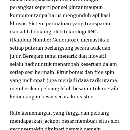
perangkat seperti ponsel pintar maupun
komputer tanpa harus mengunduh aplikasi
khusus. Sistem permainan yang transparan
dan adil didukung oleh teknologi RNG
(Random Number Generator), memastikan
setiap putaran berlangsung secara acak dan
jujur. Beragam tema menarik dan inovatif
selalu hadir untuk menambah keseruan dalam
setiap sesi bermain. Fitur bonus dan free spin
yang melimpah juga menjadi daya tarik utama,
memberikan peluang lebih besar untuk meraih
kemenangan besar secara konsisten.
Rate kemenangan yang tinggi dan peluang
mendapatkan jackpot besar membuat situs slot
gacor semakin diminati banyak pemain.