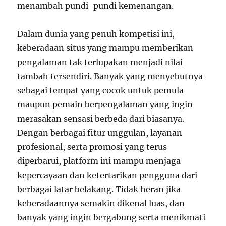
menambah pundi-pundi kemenangan.
Dalam dunia yang penuh kompetisi ini,
keberadaan situs yang mampu memberikan
pengalaman tak terlupakan menjadi nilai
tambah tersendiri. Banyak yang menyebutnya
sebagai tempat yang cocok untuk pemula
maupun pemain berpengalaman yang ingin
merasakan sensasi berbeda dari biasanya.
Dengan berbagai fitur unggulan, layanan
profesional, serta promosi yang terus
diperbarui, platform ini mampu menjaga
kepercayaan dan ketertarikan pengguna dari
berbagai latar belakang. Tidak heran jika
keberadaannya semakin dikenal luas, dan
banyak yang ingin bergabung serta menikmati