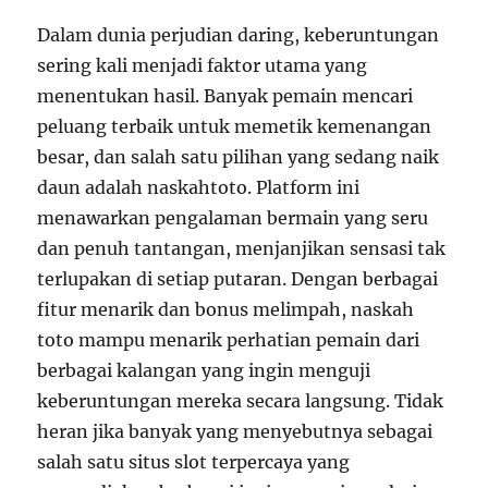
Dalam dunia perjudian daring, keberuntungan
sering kali menjadi faktor utama yang
menentukan hasil. Banyak pemain mencari
peluang terbaik untuk memetik kemenangan
besar, dan salah satu pilihan yang sedang naik
daun adalah naskahtoto. Platform ini
menawarkan pengalaman bermain yang seru
dan penuh tantangan, menjanjikan sensasi tak
terlupakan di setiap putaran. Dengan berbagai
fitur menarik dan bonus melimpah, naskah
toto mampu menarik perhatian pemain dari
berbagai kalangan yang ingin menguji
keberuntungan mereka secara langsung. Tidak
heran jika banyak yang menyebutnya sebagai
salah satu situs slot terpercaya yang