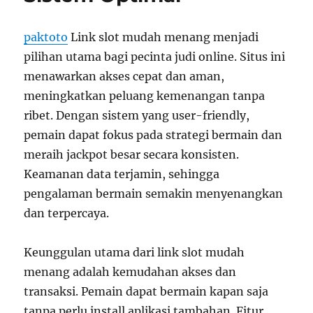
Inovatif
paktoto
Link slot mudah menang menjadi
pilihan utama bagi pecinta judi online. Situs ini
menawarkan akses cepat dan aman,
meningkatkan peluang kemenangan tanpa
ribet. Dengan sistem yang user-friendly,
pemain dapat fokus pada strategi bermain dan
meraih jackpot besar secara konsisten.
Keamanan data terjamin, sehingga
pengalaman bermain semakin menyenangkan
dan terpercaya.
Keunggulan utama dari link slot mudah
menang adalah kemudahan akses dan
transaksi. Pemain dapat bermain kapan saja
tanpa perlu install aplikasi tambahan. Fitur