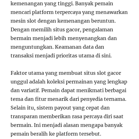
kemenangan yang tinggi. Banyak pemain
mencari platform terpercaya yang menawarkan
mesin slot dengan kemenangan beruntun.
Dengan memilih situs gacor, pengalaman
bermain menjadi lebih menyenangkan dan
menguntungkan. Keamanan data dan
transaksi menjadi prioritas utama di sini.
Faktor utama yang membuat situs slot gacor
unggul adalah koleksi permainan yang lengkap
dan variatif. Pemain dapat menikmati berbagai
tema dan fitur menarik dari penyedia ternama.
Selain itu, sistem payout yang cepat dan
transparan memberikan rasa percaya diri saat
bermain. Ini menjadi alasan mengapa banyak
pemain beralih ke platform tersebut.