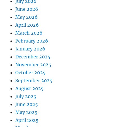
July 2026
June 2026
May 2026
April 2026
March 2026
February 2026
January 2026
December 2025
November 2025
October 2025
September 2025
August 2025
July 2025
June 2025
May 2025
April 2025