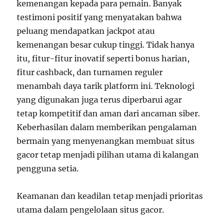
kemenangan kepada para pemain. Banyak
testimoni positif yang menyatakan bahwa
peluang mendapatkan jackpot atau
kemenangan besar cukup tinggi. Tidak hanya
itu, fitur-fitur inovatif seperti bonus harian,
fitur cashback, dan turnamen reguler
menambah daya tarik platform ini. Teknologi
yang digunakan juga terus diperbarui agar
tetap kompetitif dan aman dari ancaman siber.
Keberhasilan dalam memberikan pengalaman
bermain yang menyenangkan membuat situs
gacor tetap menjadi pilihan utama di kalangan
pengguna setia.
Keamanan dan keadilan tetap menjadi prioritas
utama dalam pengelolaan situs gacor.