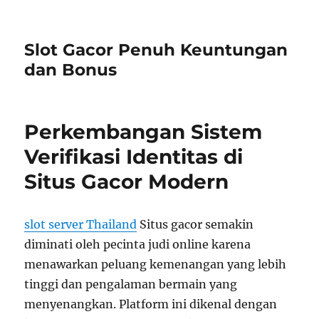
Slot Gacor Penuh Keuntungan
dan Bonus
Perkembangan Sistem
Verifikasi Identitas di
Situs Gacor Modern
slot server Thailand
Situs gacor semakin
diminati oleh pecinta judi online karena
menawarkan peluang kemenangan yang lebih
tinggi dan pengalaman bermain yang
menyenangkan. Platform ini dikenal dengan