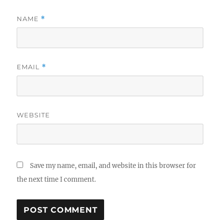
NAME
*
EMAIL
*
WEBSITE
Save my name, email, and website in this browser for
the next time I comment.