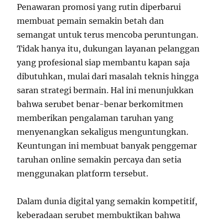
Penawaran promosi yang rutin diperbarui
membuat pemain semakin betah dan
semangat untuk terus mencoba peruntungan.
Tidak hanya itu, dukungan layanan pelanggan
yang profesional siap membantu kapan saja
dibutuhkan, mulai dari masalah teknis hingga
saran strategi bermain. Hal ini menunjukkan
bahwa serubet benar-benar berkomitmen
memberikan pengalaman taruhan yang
menyenangkan sekaligus menguntungkan.
Keuntungan ini membuat banyak penggemar
taruhan online semakin percaya dan setia
menggunakan platform tersebut.
Dalam dunia digital yang semakin kompetitif,
keberadaan serubet membuktikan bahwa