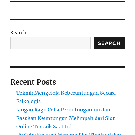
Search
SEARCH
Recent Posts
Teknik Mengelola Keberuntungan Secara
Psikologis
Jangan Ragu Coba Peruntunganmu dan
Rasakan Keuntungan Melimpah dari Slot
Online Terbaik Saat Ini