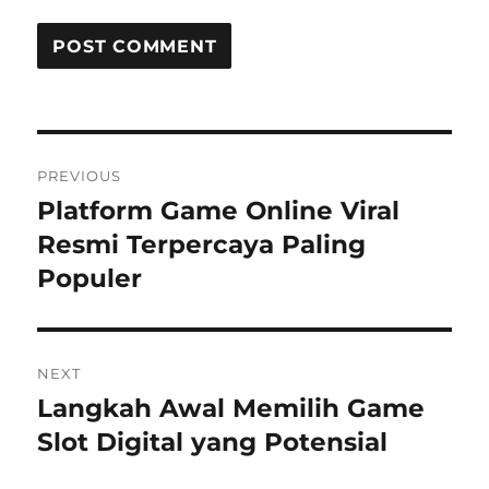
Post
PREVIOUS
navigation
Platform Game Online Viral
Previous
post:
Resmi Terpercaya Paling
Populer
NEXT
Langkah Awal Memilih Game
Next
post:
Slot Digital yang Potensial