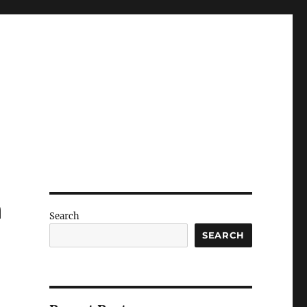
a
Search
SEARCH