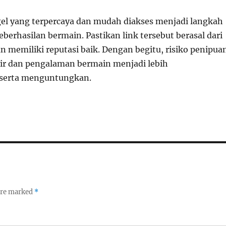
gel yang terpercaya dan mudah diakses menjadi langkah
berhasilan bermain. Pastikan link tersebut berasal dari
n memiliki reputasi baik. Dengan begitu, risiko penipua
sir dan pengalaman bermain menjadi lebih
serta menguntungkan.
 are marked
*