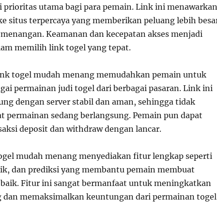
prioritas utama bagi para pemain. Link ini menawarka
ke situs terpercaya yang memberikan peluang lebih besa
emenangan. Keamanan dan kecepatan akses menjadi
am memilih link togel yang tepat.
ink togel mudah menang memudahkan pemain untuk
ai permainan judi togel dari berbagai pasaran. Link ini
ung dengan server stabil dan aman, sehingga tidak
t permainan sedang berlangsung. Pemain pun dapat
aksi deposit dan withdraw dengan lancar.
k togel mudah menang menyediakan fitur lengkap seperti
istik, dan prediksi yang membantu pemain membuat
 baik. Fitur ini sangat bermanfaat untuk meningkatkan
 dan memaksimalkan keuntungan dari permainan togel