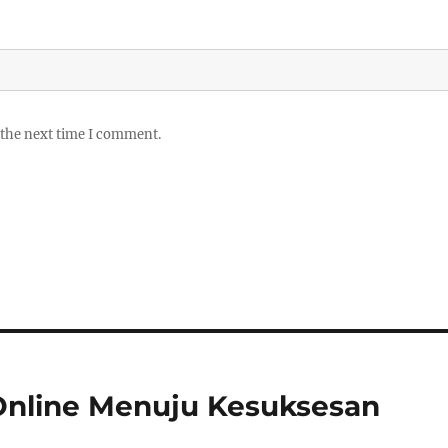
 the next time I comment.
nline Menuju Kesuksesan