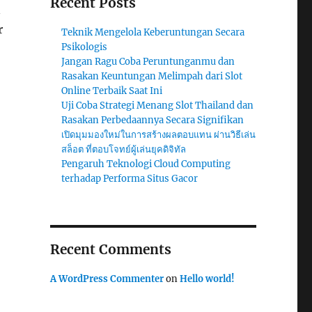
Recent Posts
n
r
Teknik Mengelola Keberuntungan Secara
Psikologis
Jangan Ragu Coba Peruntunganmu dan
Rasakan Keuntungan Melimpah dari Slot
Online Terbaik Saat Ini
Uji Coba Strategi Menang Slot Thailand dan
Rasakan Perbedaannya Secara Signifikan
เปิดมุมมองใหม่ในการสร้างผลตอบแทน ผ่านวิธีเล่น
สล็อต ที่ตอบโจทย์ผู้เล่นยุคดิจิทัล
Pengaruh Teknologi Cloud Computing
terhadap Performa Situs Gacor
Recent Comments
A WordPress Commenter
on
Hello world!