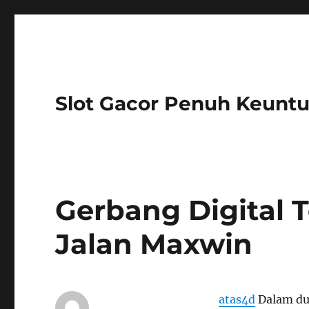
Slot Gacor Penuh Keunt
Gerbang Digital 
Jalan Maxwin
atas4d
Dalam du