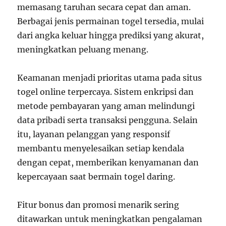
memasang taruhan secara cepat dan aman.
Berbagai jenis permainan togel tersedia, mulai
dari angka keluar hingga prediksi yang akurat,
meningkatkan peluang menang.
Keamanan menjadi prioritas utama pada situs
togel online terpercaya. Sistem enkripsi dan
metode pembayaran yang aman melindungi
data pribadi serta transaksi pengguna. Selain
itu, layanan pelanggan yang responsif
membantu menyelesaikan setiap kendala
dengan cepat, memberikan kenyamanan dan
kepercayaan saat bermain togel daring.
Fitur bonus dan promosi menarik sering
ditawarkan untuk meningkatkan pengalaman