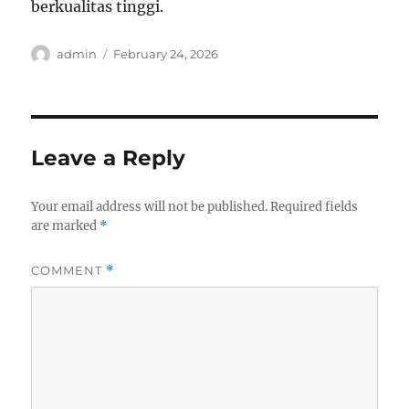
berkualitas tinggi.
Author
Posted
admin
February 24, 2026
on
Leave a Reply
Your email address will not be published.
Required fields
are marked
*
COMMENT
*