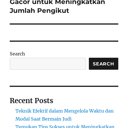
post:
Gacor untuk Meningkatkan
Jumlah Pengikut
Search
SEARCH
Recent Posts
Teknik Efektif dalam Mengelola Waktu dan
Modal Saat Bermain Judi
Temukan Tips Sukses untuk Meningkatkan