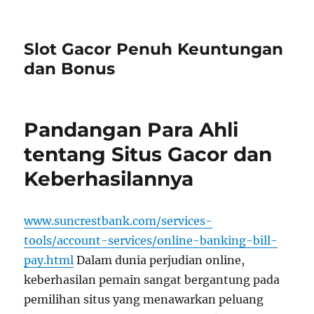
Slot Gacor Penuh Keuntungan
dan Bonus
Pandangan Para Ahli
tentang Situs Gacor dan
Keberhasilannya
www.suncrestbank.com/services-
tools/account-services/online-banking-bill-
pay.html
Dalam dunia perjudian online,
keberhasilan pemain sangat bergantung pada
pemilihan situs yang menawarkan peluang