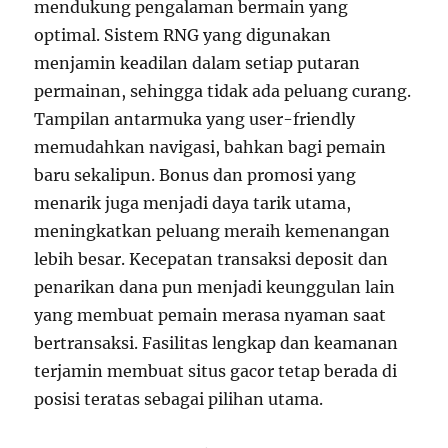
mendukung pengalaman bermain yang
optimal. Sistem RNG yang digunakan
menjamin keadilan dalam setiap putaran
permainan, sehingga tidak ada peluang curang.
Tampilan antarmuka yang user-friendly
memudahkan navigasi, bahkan bagi pemain
baru sekalipun. Bonus dan promosi yang
menarik juga menjadi daya tarik utama,
meningkatkan peluang meraih kemenangan
lebih besar. Kecepatan transaksi deposit dan
penarikan dana pun menjadi keunggulan lain
yang membuat pemain merasa nyaman saat
bertransaksi. Fasilitas lengkap dan keamanan
terjamin membuat situs gacor tetap berada di
posisi teratas sebagai pilihan utama.