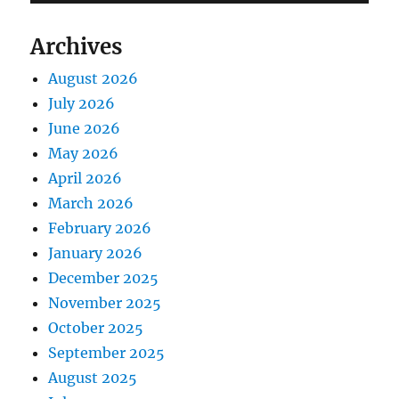
Archives
August 2026
July 2026
June 2026
May 2026
April 2026
March 2026
February 2026
January 2026
December 2025
November 2025
October 2025
September 2025
August 2025