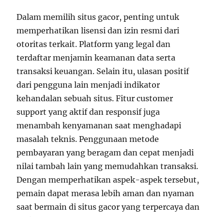
Dalam memilih situs gacor, penting untuk
memperhatikan lisensi dan izin resmi dari
otoritas terkait. Platform yang legal dan
terdaftar menjamin keamanan data serta
transaksi keuangan. Selain itu, ulasan positif
dari pengguna lain menjadi indikator
kehandalan sebuah situs. Fitur customer
support yang aktif dan responsif juga
menambah kenyamanan saat menghadapi
masalah teknis. Penggunaan metode
pembayaran yang beragam dan cepat menjadi
nilai tambah lain yang memudahkan transaksi.
Dengan memperhatikan aspek-aspek tersebut,
pemain dapat merasa lebih aman dan nyaman
saat bermain di situs gacor yang terpercaya dan