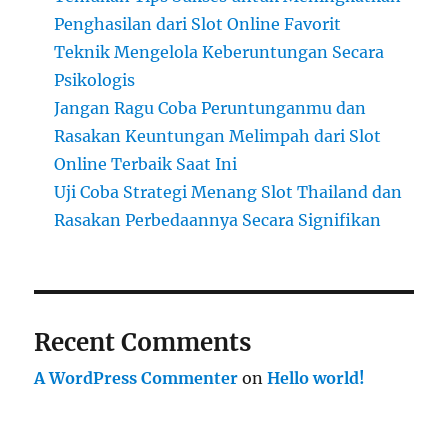
Penghasilan dari Slot Online Favorit
Teknik Mengelola Keberuntungan Secara
Psikologis
Jangan Ragu Coba Peruntunganmu dan
Rasakan Keuntungan Melimpah dari Slot
Online Terbaik Saat Ini
Uji Coba Strategi Menang Slot Thailand dan
Rasakan Perbedaannya Secara Signifikan
Recent Comments
A WordPress Commenter
on
Hello world!