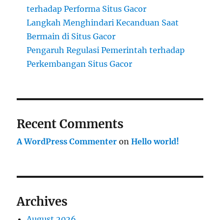
terhadap Performa Situs Gacor
Langkah Menghindari Kecanduan Saat
Bermain di Situs Gacor
Pengaruh Regulasi Pemerintah terhadap
Perkembangan Situs Gacor
Recent Comments
A WordPress Commenter
on
Hello world!
Archives
August 2026