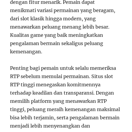
dengan fitur menarik. Pemain dapat
menikmati variasi permainan yang beragam,
dari slot klasik hingga modern, yang
menawarkan peluang menang lebih besar.
Kualitas game yang baik meningkatkan
pengalaman bermain sekaligus peluang
kemenangan.
Penting bagi pemain untuk selalu memeriksa
RTP sebelum memulai permainan. Situs slot
RTP tinggi menegaskan komitmennya
terhadap keadilan dan transparansi. Dengan
memilih platform yang menawarkan RTP
tinggi, peluang meraih kemenangan maksimal
bisa lebih terjamin, serta pengalaman bermain
menjadi lebih menyenangkan dan