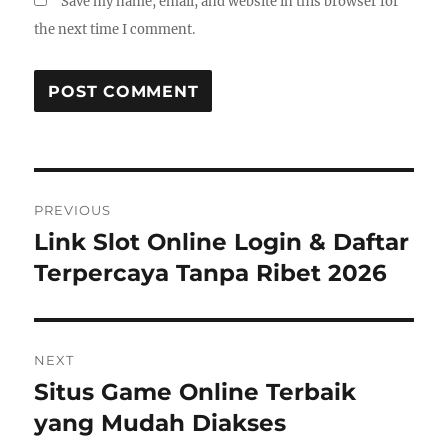
Save my name, email, and website in this browser for
the next time I comment.
Post
PREVIOUS
navigation
Link Slot Online Login & Daftar
Previous
post:
Terpercaya Tanpa Ribet 2026
NEXT
Situs Game Online Terbaik
Next
post:
yang Mudah Diakses