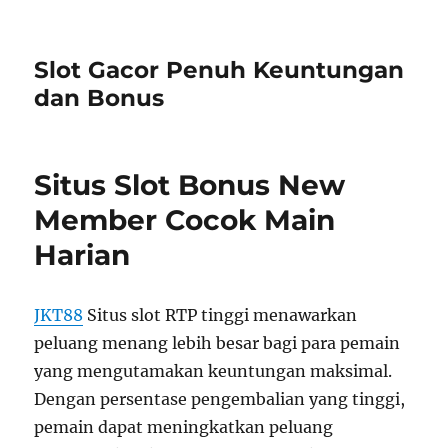
Slot Gacor Penuh Keuntungan
dan Bonus
Situs Slot Bonus New
Member Cocok Main
Harian
JKT88
Situs slot RTP tinggi menawarkan
peluang menang lebih besar bagi para pemain
yang mengutamakan keuntungan maksimal.
Dengan persentase pengembalian yang tinggi,
pemain dapat meningkatkan peluang