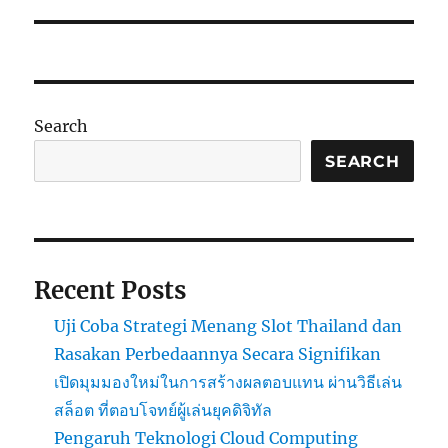
Search
SEARCH
Recent Posts
Uji Coba Strategi Menang Slot Thailand dan
Rasakan Perbedaannya Secara Signifikan
เปิดมุมมองใหม่ในการสร้างผลตอบแทน ผ่านวิธีเล่น
สล็อต ที่ตอบโจทย์ผู้เล่นยุคดิจิทัล
Pengaruh Teknologi Cloud Computing