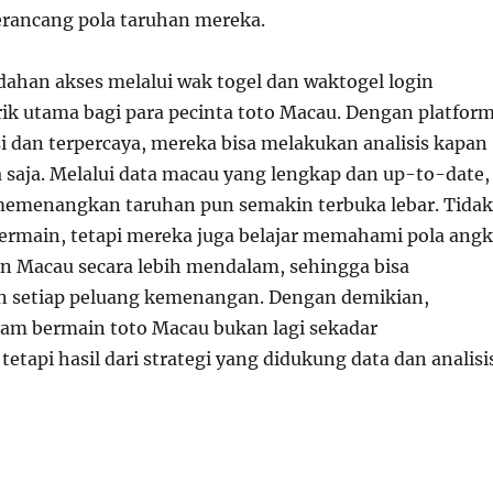
rancang pola taruhan mereka.
ahan akses melalui wak togel dan waktogel login
rik utama bagi para pecinta toto Macau. Dengan platfor
si dan terpercaya, mereka bisa melakukan analisis kapan
a saja. Melalui data macau yang lengkap dan up-to-date,
memenangkan taruhan pun semakin terbuka lebar. Tidak
ermain, tetapi mereka juga belajar memahami pola ang
an Macau secara lebih mendalam, sehingga bisa
 setiap peluang kemenangan. Dengan demikian,
lam bermain toto Macau bukan lagi sekadar
etapi hasil dari strategi yang didukung data dan analisi