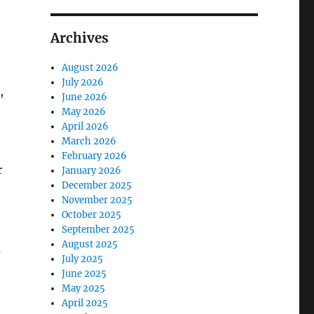
Archives
August 2026
n
July 2026
,
June 2026
May 2026
April 2026
March 2026
February 2026
r
January 2026
December 2025
November 2025
October 2025
September 2025
August 2025
u
July 2025
June 2025
May 2025
April 2025