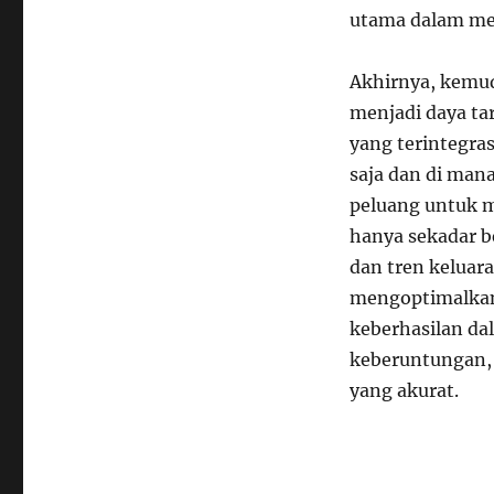
utama dalam me
Akhirnya, kemud
menjadi daya ta
yang terintegra
saja dan di man
peluang untuk 
hanya sekadar b
dan tren keluar
mengoptimalkan
keberhasilan da
keberuntungan, t
yang akurat.