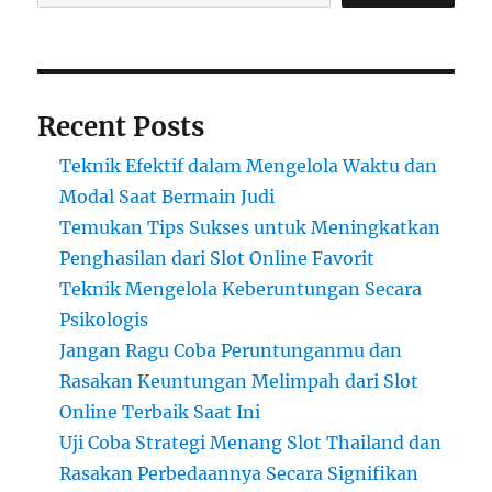
Recent Posts
Teknik Efektif dalam Mengelola Waktu dan
Modal Saat Bermain Judi
Temukan Tips Sukses untuk Meningkatkan
Penghasilan dari Slot Online Favorit
Teknik Mengelola Keberuntungan Secara
Psikologis
Jangan Ragu Coba Peruntunganmu dan
Rasakan Keuntungan Melimpah dari Slot
Online Terbaik Saat Ini
Uji Coba Strategi Menang Slot Thailand dan
Rasakan Perbedaannya Secara Signifikan