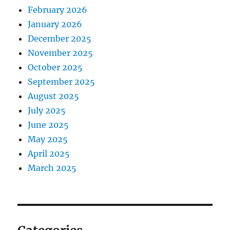
February 2026
January 2026
December 2025
November 2025
October 2025
September 2025
August 2025
July 2025
June 2025
May 2025
April 2025
March 2025