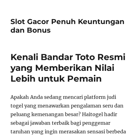
Slot Gacor Penuh Keuntungan
dan Bonus
Kenali Bandar Toto Resmi
yang Memberikan Nilai
Lebih untuk Pemain
Apakah Anda sedang mencari platform judi
togel yang menawarkan pengalaman seru dan
peluang kemenangan besar? Haitogel hadir
sebagai jawaban terbaik bagi penggemar
taruhan yang ingin merasakan sensasi berbeda