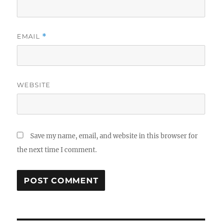
EMAIL
*
WEBSITE
Save my name, email, and website in this browser for
the next time I comment.