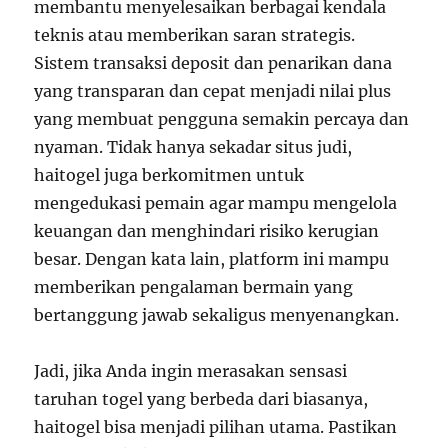
membantu menyelesaikan berbagai kendala
teknis atau memberikan saran strategis.
Sistem transaksi deposit dan penarikan dana
yang transparan dan cepat menjadi nilai plus
yang membuat pengguna semakin percaya dan
nyaman. Tidak hanya sekadar situs judi,
haitogel juga berkomitmen untuk
mengedukasi pemain agar mampu mengelola
keuangan dan menghindari risiko kerugian
besar. Dengan kata lain, platform ini mampu
memberikan pengalaman bermain yang
bertanggung jawab sekaligus menyenangkan.
Jadi, jika Anda ingin merasakan sensasi
taruhan togel yang berbeda dari biasanya,
haitogel bisa menjadi pilihan utama. Pastikan