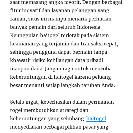
saat memasang angka favorit. Dengan berbagai
fitur inovatif dan layanan pelanggan yang
ramah, situs ini mampu menarik perhatian
banyak pemain dari seluruh Indonesia.
Keunggulan haitogel terletak pada sistem
keamanan yang terjamin dan transaksi cepat,
sehingga pengguna dapat bermain tanpa
khawatir risiko kehilangan data pribadi
maupun dana. Jangan ragu untuk mencoba
keberuntungan di haitogel karena peluang
besar menanti setiap langkah taruhan Anda.
Selalu ingat, keberhasilan dalam permainan
togel membutuhkan strategi dan
keberuntungan yang seimbang.
haitogel
menyediakan berbagai pilihan pasar yang