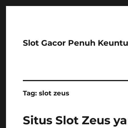
Slot Gacor Penuh Keunt
Tag:
slot zeus
Situs Slot Zeus 