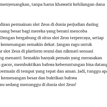
 menyenangkan, tanpa harus khawatir kehilangan dana
diran permainan slot Zeus di dunia perjudian daring
uang besar bagi mereka yang berani mencoba
engan bergabung di situs slot Zeus terpercaya, setiap
 kemenangan semakin dekat. Jangan ragu untuk
 slot Zeus di platform resmi dan nikmati sensasi
g menanti. Semakin banyak pemain yang merasakan
us gacor, membuktikan bahwa keberuntungan bisa datan
 bermain di tempat yang tepat dan aman. Jadi, tunggu ap
ih kemenangan besar dan buktikan bahwa
u sedang menunggu di dunia slot Zeus!