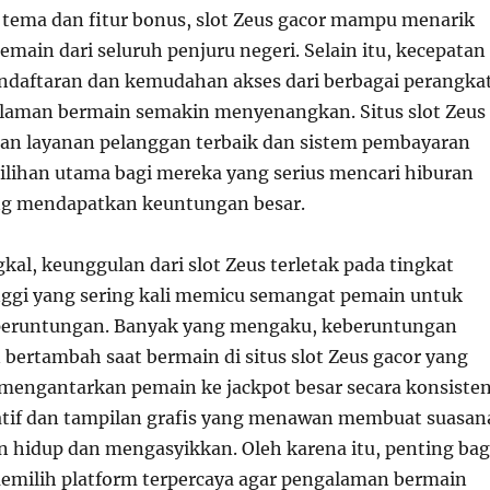
n tema dan fitur bonus, slot Zeus gacor mampu menarik
emain dari seluruh penjuru negeri. Selain itu, kecepatan
ndaftaran dan kemudahan akses dari berbagai perangka
aman bermain semakin menyenangkan. Situs slot Zeus
an layanan pelanggan terbaik dan sistem pembayaran
pilihan utama bagi mereka yang serius mencari hiburan
ng mendapatkan keuntungan besar.
kal, keunggulan dari slot Zeus terletak pada tingkat
ggi yang sering kali memicu semangat pemain untuk
peruntungan. Banyak yang mengaku, keberuntungan
bertambah saat bermain di situs slot Zeus gacor yang
engantarkan pemain ke jackpot besar secara konsisten
vatif dan tampilan grafis yang menawan membuat suasan
 hidup dan mengasyikkan. Oleh karena itu, penting bag
milih platform terpercaya agar pengalaman bermain