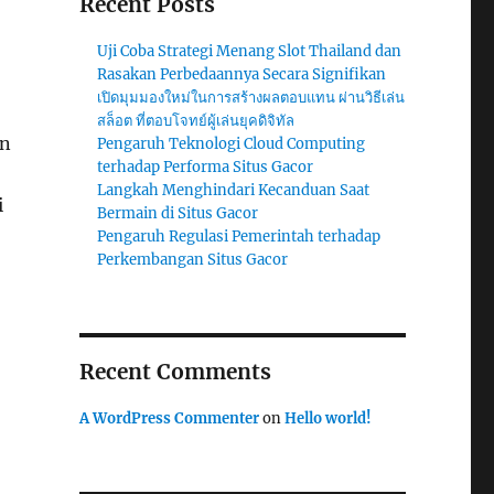
Recent Posts
Uji Coba Strategi Menang Slot Thailand dan
Rasakan Perbedaannya Secara Signifikan
เปิดมุมมองใหม่ในการสร้างผลตอบแทน ผ่านวิธีเล่น
สล็อต ที่ตอบโจทย์ผู้เล่นยุคดิจิทัล
an
Pengaruh Teknologi Cloud Computing
terhadap Performa Situs Gacor
Langkah Menghindari Kecanduan Saat
i
Bermain di Situs Gacor
Pengaruh Regulasi Pemerintah terhadap
Perkembangan Situs Gacor
Recent Comments
A WordPress Commenter
on
Hello world!