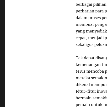
berbagai piliha
perhatian para p
dalam proses pe
membuat pengal
yang menyediak
cepat, menjadi 
sekaligus pelua
Tak dapat disang
kemenangan tin
terus mencoba 
mereka semakin 
dikenal mampu m
Fitur-fitur ino
bermain semakin
pemain untuk me