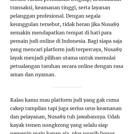
transaksi, keamanan tinggi, serta layanan
pelanggan profesional. Dengan segala
keunggulan tersebut, tidak heran jika Nusa89
semakin mendapatkan tempat di hati para
pemain judi online di Indonesia. Bagi siapa saja
yang mencari platform judi terpercaya, Nusa89
layak menjadi pilihan utama untuk memulai
petualangan taruhan secara online dengan rasa
aman dan nyaman.
Kalau kamu mau platform judi yang gak cuma
cakep tampilan tapi juga serius urus keamanan
dan pelayanan, Nusa89 tuh jawabannya. Udah
kayak temen nongkrong yang selalu siap
nemenin main kapan aja, plus ngasih bonus