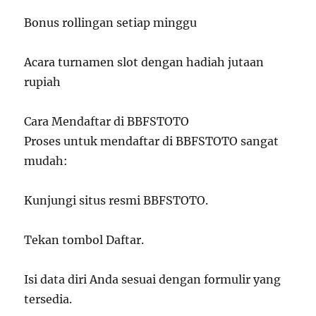
Bonus rollingan setiap minggu
Acara turnamen slot dengan hadiah jutaan
rupiah
Cara Mendaftar di BBFSTOTO
Proses untuk mendaftar di BBFSTOTO sangat
mudah:
Kunjungi situs resmi BBFSTOTO.
Tekan tombol Daftar.
Isi data diri Anda sesuai dengan formulir yang
tersedia.