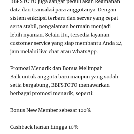
BBFSTOTO juga sangat peduli akan keamanan
data dan transaksi para anggotanya. Dengan
sistem enkripsi terbaru dan server yang cepat
serta stabil, pengalaman bermain menjadi
lebih nyaman. Selain itu, tersedia layanan
customer service yang siap membantu Anda 24
jam melalui live chat atau WhatsApp.
Promosi Menarik dan Bonus Melimpah
Baik untuk anggota baru maupun yang sudah
setia bergabung, BBFSTOTO menawarkan
berbagai promosi menarik, seperti:
Bonus New Member sebesar 100%
Cashback harian hingga 10%