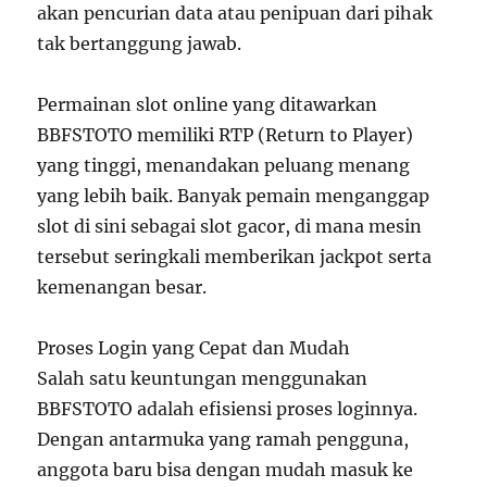
akan pencurian data atau penipuan dari pihak
tak bertanggung jawab.
Permainan slot online yang ditawarkan
BBFSTOTO memiliki RTP (Return to Player)
yang tinggi, menandakan peluang menang
yang lebih baik. Banyak pemain menganggap
slot di sini sebagai slot gacor, di mana mesin
tersebut seringkali memberikan jackpot serta
kemenangan besar.
Proses Login yang Cepat dan Mudah
Salah satu keuntungan menggunakan
BBFSTOTO adalah efisiensi proses loginnya.
Dengan antarmuka yang ramah pengguna,
anggota baru bisa dengan mudah masuk ke