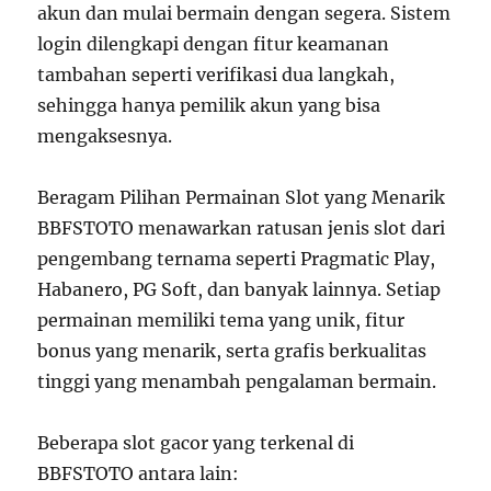
akun dan mulai bermain dengan segera. Sistem
login dilengkapi dengan fitur keamanan
tambahan seperti verifikasi dua langkah,
sehingga hanya pemilik akun yang bisa
mengaksesnya.
Beragam Pilihan Permainan Slot yang Menarik
BBFSTOTO menawarkan ratusan jenis slot dari
pengembang ternama seperti Pragmatic Play,
Habanero, PG Soft, dan banyak lainnya. Setiap
permainan memiliki tema yang unik, fitur
bonus yang menarik, serta grafis berkualitas
tinggi yang menambah pengalaman bermain.
Beberapa slot gacor yang terkenal di
BBFSTOTO antara lain: