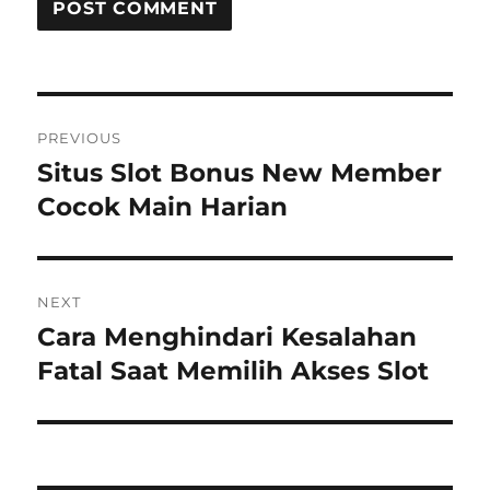
Post
PREVIOUS
navigation
Situs Slot Bonus New Member
Previous
post:
Cocok Main Harian
NEXT
Cara Menghindari Kesalahan
Next
post:
Fatal Saat Memilih Akses Slot