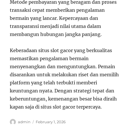
Metode pembayaran yang beragam dan proses
transaksi cepat memberikan pengalaman
bermain yang lancar. Kepercayaan dan
transparansi menjadi nilai utama dalam
membangun hubungan jangka panjang.
Keberadaan situs slot gacor yang berkualitas
memastikan pengalaman bermain
menyenangkan dan menguntungkan. Pemain
disarankan untuk melakukan riset dan memilih
platform yang telah terbukti memberi
keuntungan nyata. Dengan strategi tepat dan
keberuntungan, kemenangan besar bisa diraih
kapan saja di situs slot gacor terpercaya.
Author
Posted
admin
February 1, 2026
on