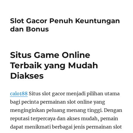
Slot Gacor Penuh Keuntungan
dan Bonus
Situs Game Online
Terbaik yang Mudah
Diakses
calo188
Situs slot gacor menjadi pilihan utama
bagi pecinta permainan slot online yang
menginginkan peluang menang tinggi. Dengan
reputasi terpercaya dan akses mudah, pemain
dapat menikmati berbagai jenis permainan slot