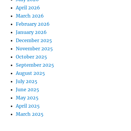
April 2026
March 2026
February 2026
January 2026
December 2025
November 2025
October 2025
September 2025
August 2025
July 2025
June 2025
May 2025
April 2025
March 2025