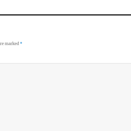
 are marked
*