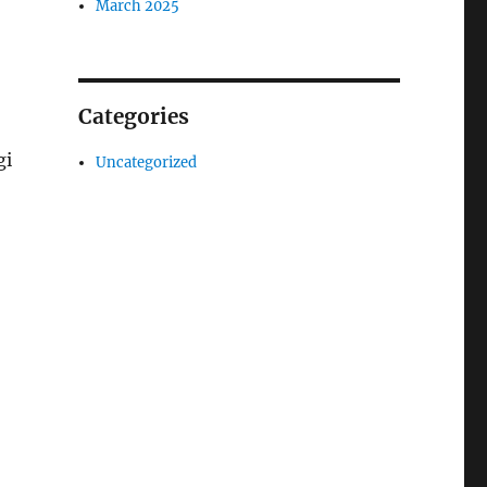
March 2025
Categories
gi
Uncategorized