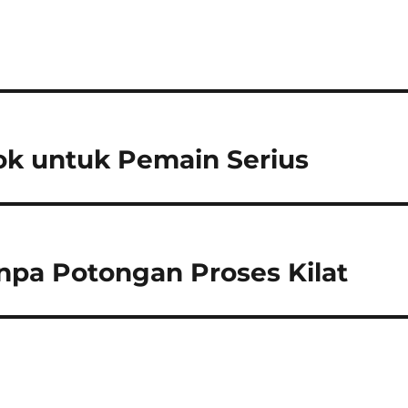
cok untuk Pemain Serius
npa Potongan Proses Kilat