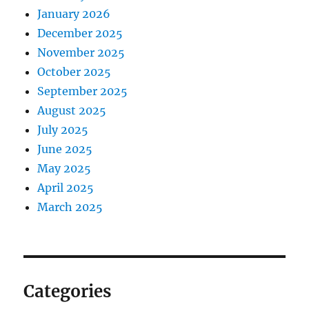
January 2026
December 2025
November 2025
October 2025
September 2025
August 2025
July 2025
June 2025
May 2025
April 2025
March 2025
Categories