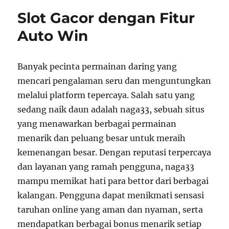
Sukses
Slot Gacor dengan Fitur
untuk
Meningkatkan
Auto Win
Penghasilan
dari
Slot
Banyak pecinta permainan daring yang
Online
mencari pengalaman seru dan menguntungkan
Favorit
melalui platform tepercaya. Salah satu yang
sedang naik daun adalah naga33, sebuah situs
yang menawarkan berbagai permainan
menarik dan peluang besar untuk meraih
kemenangan besar. Dengan reputasi terpercaya
dan layanan yang ramah pengguna, naga33
mampu memikat hati para bettor dari berbagai
kalangan. Pengguna dapat menikmati sensasi
taruhan online yang aman dan nyaman, serta
mendapatkan berbagai bonus menarik setiap