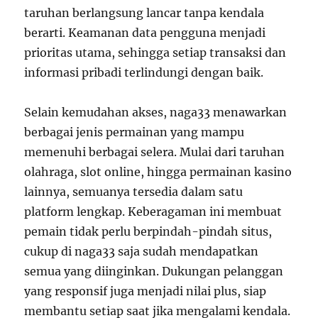
taruhan berlangsung lancar tanpa kendala
berarti. Keamanan data pengguna menjadi
prioritas utama, sehingga setiap transaksi dan
informasi pribadi terlindungi dengan baik.
Selain kemudahan akses, naga33 menawarkan
berbagai jenis permainan yang mampu
memenuhi berbagai selera. Mulai dari taruhan
olahraga, slot online, hingga permainan kasino
lainnya, semuanya tersedia dalam satu
platform lengkap. Keberagaman ini membuat
pemain tidak perlu berpindah-pindah situs,
cukup di naga33 saja sudah mendapatkan
semua yang diinginkan. Dukungan pelanggan
yang responsif juga menjadi nilai plus, siap
membantu setiap saat jika mengalami kendala.