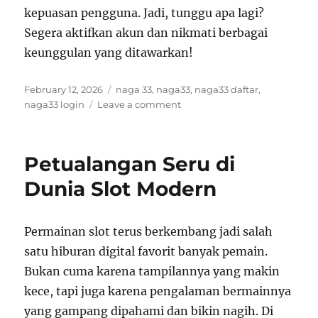
kepuasan pengguna. Jadi, tunggu apa lagi?
Segera aktifkan akun dan nikmati berbagai
keunggulan yang ditawarkan!
Posted
Tags
February 12, 2026
naga 33
,
naga33
,
naga33 daftar
,
on
on
naga33 login
Leave a comment
Slot
Gacor
dengan
Petualangan Seru di
Fitur
Auto
Dunia Slot Modern
Win
Permainan slot terus berkembang jadi salah
satu hiburan digital favorit banyak pemain.
Bukan cuma karena tampilannya yang makin
kece, tapi juga karena pengalaman bermainnya
yang gampang dipahami dan bikin nagih. Di