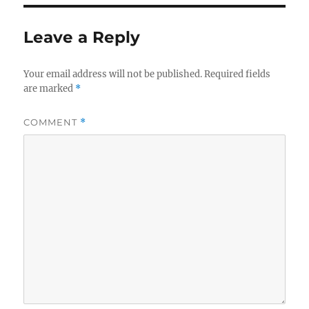
Leave a Reply
Your email address will not be published.
Required fields
are marked
*
COMMENT
*