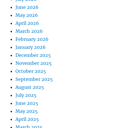
June 2026
May 2026
April 2026
March 2026
February 2026
January 2026
December 2025
November 2025
October 2025
September 2025
August 2025
July 2025
June 2025
May 2025
April 2025
March 2025