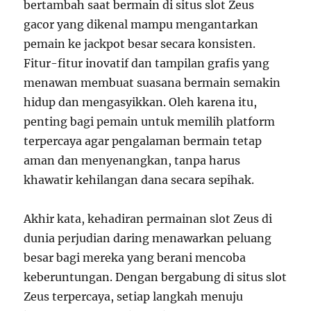
bertambah saat bermain di situs slot Zeus
gacor yang dikenal mampu mengantarkan
pemain ke jackpot besar secara konsisten.
Fitur-fitur inovatif dan tampilan grafis yang
menawan membuat suasana bermain semakin
hidup dan mengasyikkan. Oleh karena itu,
penting bagi pemain untuk memilih platform
terpercaya agar pengalaman bermain tetap
aman dan menyenangkan, tanpa harus
khawatir kehilangan dana secara sepihak.
Akhir kata, kehadiran permainan slot Zeus di
dunia perjudian daring menawarkan peluang
besar bagi mereka yang berani mencoba
keberuntungan. Dengan bergabung di situs slot
Zeus terpercaya, setiap langkah menuju