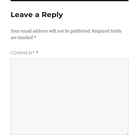
Leave a Reply
Your email address will not be published.
Required fields
are marked
*
COMMENT
*