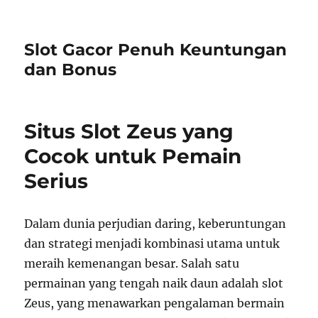
Slot Gacor Penuh Keuntungan
dan Bonus
Situs Slot Zeus yang
Cocok untuk Pemain
Serius
Dalam dunia perjudian daring, keberuntungan
dan strategi menjadi kombinasi utama untuk
meraih kemenangan besar. Salah satu
permainan yang tengah naik daun adalah slot
Zeus, yang menawarkan pengalaman bermain