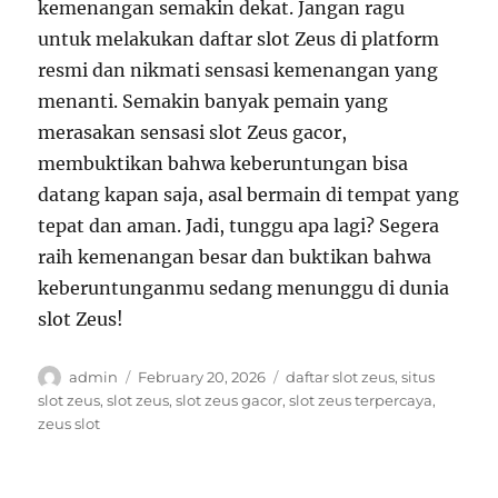
kemenangan semakin dekat. Jangan ragu
untuk melakukan daftar slot Zeus di platform
resmi dan nikmati sensasi kemenangan yang
menanti. Semakin banyak pemain yang
merasakan sensasi slot Zeus gacor,
membuktikan bahwa keberuntungan bisa
datang kapan saja, asal bermain di tempat yang
tepat dan aman. Jadi, tunggu apa lagi? Segera
raih kemenangan besar dan buktikan bahwa
keberuntunganmu sedang menunggu di dunia
slot Zeus!
Author
Posted
Tags
admin
February 20, 2026
daftar slot zeus
,
situs
on
slot zeus
,
slot zeus
,
slot zeus gacor
,
slot zeus terpercaya
,
zeus slot