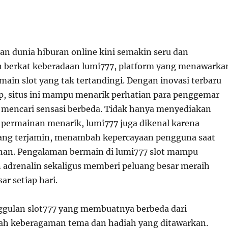
n dunia hiburan online kini semakin seru dan
berkat keberadaan lumi777, platform yang menawarka
ain slot yang tak tertandingi. Dengan inovasi terbaru
ap, situs ini mampu menarik perhatian para penggemar
g mencari sensasi berbeda. Tidak hanya menyediakan
n permainan menarik, lumi777 juga dikenal karena
ng terjamin, menambah kepercayaan pengguna saat
han. Pengalaman bermain di lumi777 slot mampu
adrenalin sekaligus memberi peluang besar meraih
r setiap hari.
ggulan slot777 yang membuatnya berbeda dari
ah keberagaman tema dan hadiah yang ditawarkan.