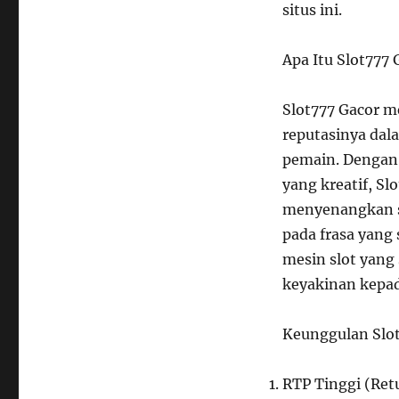
situs ini.
untuk
Dapat
Kemenangan
Apa Itu Slot777 
Penuh
Dalam
Permainan
Slot777 Gacor m
Slot
reputasinya dal
pemain. Dengan
yang kreatif, S
menyenangkan se
pada frasa yang
mesin slot yan
keyakinan kepad
Keunggulan Slo
RTP Tinggi (Retu