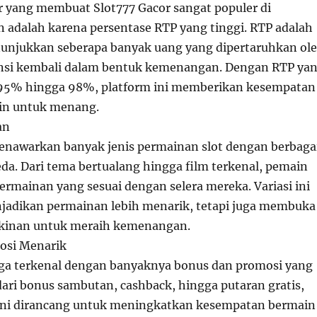
or yang membuat Slot777 Gacor sangat populer di
 adalah karena persentase RTP yang tinggi. RTP adalah
unjukkan seberapa banyak uang yang dipertaruhkan ol
nsi kembali dalam bentuk kemenangan. Dengan RTP ya
a 95% hingga 98%, platform ini memberikan kesempatan
ain untuk menang.
an
enawarkan banyak jenis permainan slot dengan berbaga
da. Dari tema bertualang hingga film terkenal, pemain
ermainan yang sesuai dengan selera mereka. Variasi ini
jadikan permainan lebih menarik, tetapi juga membuka
inan untuk meraih kemenangan.
osi Menarik
uga terkenal dengan banyaknya bonus dan promosi yang
dari bonus sambutan, cashback, hingga putaran gratis,
ini dirancang untuk meningkatkan kesempatan bermain