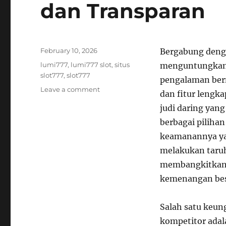
dan Transparan
Posted
February 10, 2026
Bergabung denga
on
Tags
lumi777
,
lumi777 slot
,
situs
menguntungkan 
slot777
,
slot777
pengalaman berm
on
Leave a comment
dan fitur lengk
Situs
judi daring yan
Slot777
dengan
berbagai piliha
Jackpot
keamanannya ya
Rutin
melakukan taru
dan
Transparan
membangkitkan 
kemenangan besa
Salah satu keun
kompetitor adal