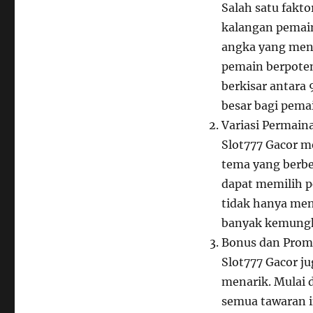
Salah satu fakt
kalangan pemain
angka yang men
pemain berpote
berkisar antar
besar bagi pem
Variasi Permain
Slot777 Gacor m
tema yang berbe
dapat memilih p
tidak hanya men
banyak kemungk
Bonus dan Prom
Slot777 Gacor j
menarik. Mulai 
semua tawaran 