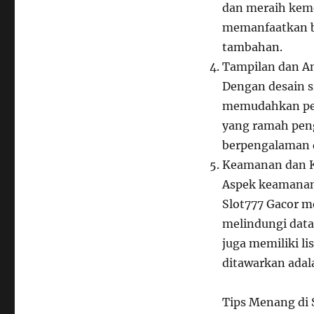
dan meraih kem
memanfaatkan b
tambahan.
Tampilan dan 
Dengan desain s
memudahkan pe
yang ramah pen
berpengalaman d
Keamanan dan 
Aspek keamanan a
Slot777 Gacor m
melindungi data 
juga memiliki l
ditawarkan adala
Tips Menang di 