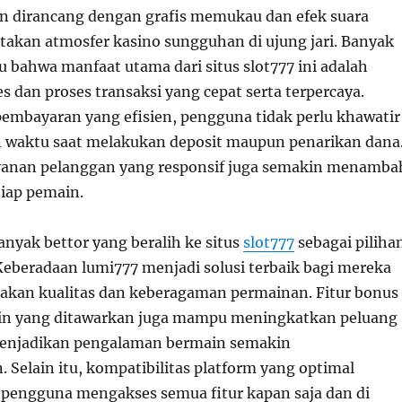
n dirancang dengan grafis memukau dan efek suara
ptakan atmosfer kasino sungguhan di ujung jari. Banyak
bahwa manfaat utama dari situs slot777 ini adalah
 dan proses transaksi yang cepat serta terpercaya.
embayaran yang efisien, pengguna tidak perlu khawatir
 waktu saat melakukan deposit maupun penarikan dana
ayanan pelanggan yang responsif juga semakin menamba
iap pemain.
anyak bettor yang beralih ke situs
slot777
sebagai piliha
eberadaan lumi777 menjadi solusi terbaik bagi mereka
kan kualitas dan keberagaman permainan. Fitur bonus
tin yang ditawarkan juga mampu meningkatkan peluang
njadikan pengalaman bermain semakin
Selain itu, kompatibilitas platform yang optimal
engguna mengakses semua fitur kapan saja dan di