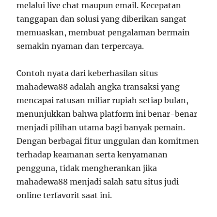
melalui live chat maupun email. Kecepatan
tanggapan dan solusi yang diberikan sangat
memuaskan, membuat pengalaman bermain
semakin nyaman dan terpercaya.
Contoh nyata dari keberhasilan situs
mahadewa88 adalah angka transaksi yang
mencapai ratusan miliar rupiah setiap bulan,
menunjukkan bahwa platform ini benar-benar
menjadi pilihan utama bagi banyak pemain.
Dengan berbagai fitur unggulan dan komitmen
terhadap keamanan serta kenyamanan
pengguna, tidak mengherankan jika
mahadewa88 menjadi salah satu situs judi
online terfavorit saat ini.