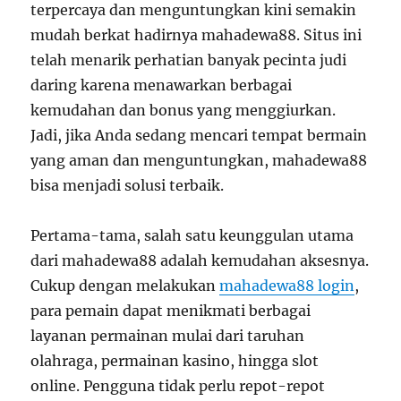
terpercaya dan menguntungkan kini semakin
mudah berkat hadirnya mahadewa88. Situs ini
telah menarik perhatian banyak pecinta judi
daring karena menawarkan berbagai
kemudahan dan bonus yang menggiurkan.
Jadi, jika Anda sedang mencari tempat bermain
yang aman dan menguntungkan, mahadewa88
bisa menjadi solusi terbaik.
Pertama-tama, salah satu keunggulan utama
dari mahadewa88 adalah kemudahan aksesnya.
Cukup dengan melakukan
mahadewa88 login
,
para pemain dapat menikmati berbagai
layanan permainan mulai dari taruhan
olahraga, permainan kasino, hingga slot
online. Pengguna tidak perlu repot-repot