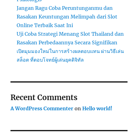
Jangan Ragu Coba Peruntunganmu dan
Rasakan Keuntungan Melimpah dari Slot
Online Terbaik Saat Ini
Uji Coba Strategi Menang Slot Thailand dan
Rasakan Perbedaannya Secara Signifikan
เปิดมุมมองใหม่ในการสร้างผลตอบแทน ผ่านวิธีเล่น
สล็อต ที่ตอบโจทย์ผู้เล่นยุคดิจิทัล
Recent Comments
A WordPress Commenter
on
Hello world!