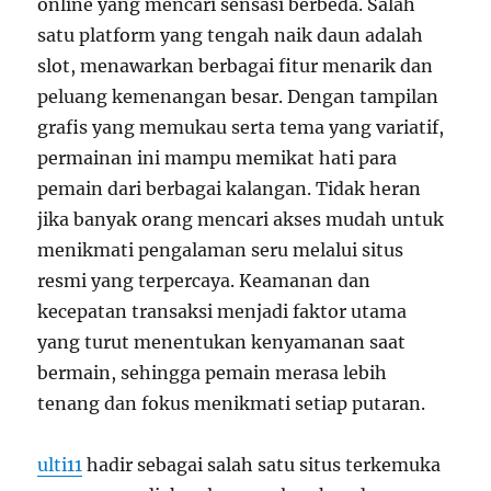
online yang mencari sensasi berbeda. Salah
satu platform yang tengah naik daun adalah
slot, menawarkan berbagai fitur menarik dan
peluang kemenangan besar. Dengan tampilan
grafis yang memukau serta tema yang variatif,
permainan ini mampu memikat hati para
pemain dari berbagai kalangan. Tidak heran
jika banyak orang mencari akses mudah untuk
menikmati pengalaman seru melalui situs
resmi yang terpercaya. Keamanan dan
kecepatan transaksi menjadi faktor utama
yang turut menentukan kenyamanan saat
bermain, sehingga pemain merasa lebih
tenang dan fokus menikmati setiap putaran.
ulti11
hadir sebagai salah satu situs terkemuka