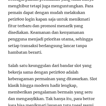
menghibur tetapi juga menguntungkan. Para
pemain dapat dengan mudah melakukan
petir800 login kapan saja untuk menikmati
fitur terbaru dan promosi menarik yang
disediakan. Keamanan dan kenyamanan
pengguna menjadi prioritas utama, sehingga
setiap transaksi berlangsung lancar tanpa
hambatan berarti.
Salah satu keunggulan dari bandar slot yang
bekerja sama dengan petir800 adalah
keberagaman permainan yang ditawarkan. Slot
klasik hingga modern hadir lengkap,
memberikan pengalaman bermain yang seru
dan mengasyikkan. Tak hanya itu, para bettor
juga bisa menikmati layanan toto togel resmi