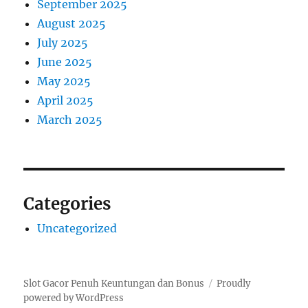
September 2025
August 2025
July 2025
June 2025
May 2025
April 2025
March 2025
Categories
Uncategorized
Slot Gacor Penuh Keuntungan dan Bonus
Proudly
powered by WordPress