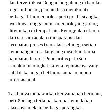
dan terverifikasi. Dengan bergabung di bandar
togel online ini, pemain bisa menikmati
berbagai fitur menarik seperti prediksi angka,
live draw, hingga bonus menarik yang jarang
ditemukan di tempat lain. Keunggulan utama
dari situs ini adalah transparansi dan
kecepatan proses transaksi, sehingga setiap
kemenangan bisa langsung dicairkan tanpa
hambatan berarti. Popularitas petir800
semakin meningkat karena reputasinya yang
solid di kalangan bettor nasional maupun
internasional.
Tak hanya menawarkan kenyamanan bermain,
petir800 juga terkenal karena kemudahan
aksesnya melalui berbagai perangkat,