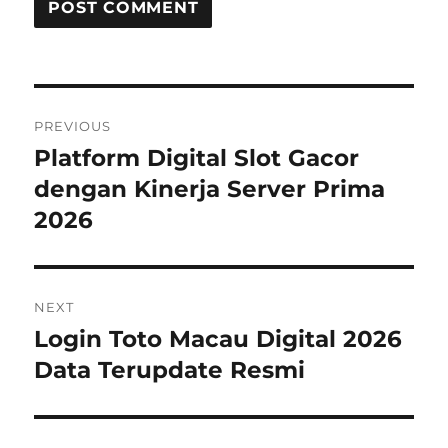
Post
PREVIOUS
navigation
Platform Digital Slot Gacor
Previous
post:
dengan Kinerja Server Prima
2026
NEXT
Login Toto Macau Digital 2026
Next
post:
Data Terupdate Resmi