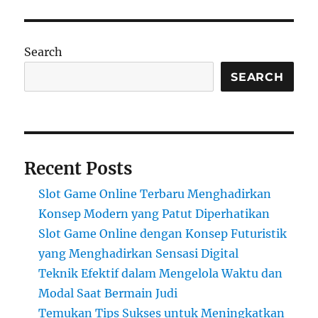
Search
SEARCH
Recent Posts
Slot Game Online Terbaru Menghadirkan
Konsep Modern yang Patut Diperhatikan
Slot Game Online dengan Konsep Futuristik
yang Menghadirkan Sensasi Digital
Teknik Efektif dalam Mengelola Waktu dan
Modal Saat Bermain Judi
Temukan Tips Sukses untuk Meningkatkan