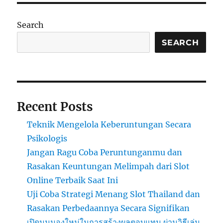
Kontrol
Penuh
Search
Jadi
Favorit
SEARCH
Pemain
Profesional
Recent Posts
Teknik Mengelola Keberuntungan Secara
Psikologis
Jangan Ragu Coba Peruntunganmu dan
Rasakan Keuntungan Melimpah dari Slot
Online Terbaik Saat Ini
Uji Coba Strategi Menang Slot Thailand dan
Rasakan Perbedaannya Secara Signifikan
เปิดมุมมองใหม่ในการสร้างผลตอบแทน ผ่านวิธีเล่น