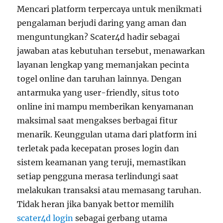
Mencari platform terpercaya untuk menikmati
pengalaman berjudi daring yang aman dan
menguntungkan? Scater4d hadir sebagai
jawaban atas kebutuhan tersebut, menawarkan
layanan lengkap yang memanjakan pecinta
togel online dan taruhan lainnya. Dengan
antarmuka yang user-friendly, situs toto
online ini mampu memberikan kenyamanan
maksimal saat mengakses berbagai fitur
menarik. Keunggulan utama dari platform ini
terletak pada kecepatan proses login dan
sistem keamanan yang teruji, memastikan
setiap pengguna merasa terlindungi saat
melakukan transaksi atau memasang taruhan.
Tidak heran jika banyak bettor memilih
scater4d login
sebagai gerbang utama