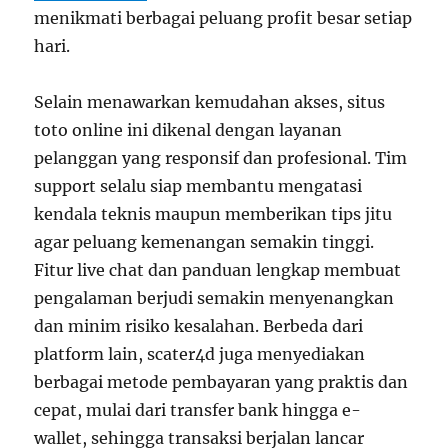
menikmati berbagai peluang profit besar setiap
hari.
Selain menawarkan kemudahan akses, situs
toto online ini dikenal dengan layanan
pelanggan yang responsif dan profesional. Tim
support selalu siap membantu mengatasi
kendala teknis maupun memberikan tips jitu
agar peluang kemenangan semakin tinggi.
Fitur live chat dan panduan lengkap membuat
pengalaman berjudi semakin menyenangkan
dan minim risiko kesalahan. Berbeda dari
platform lain, scater4d juga menyediakan
berbagai metode pembayaran yang praktis dan
cepat, mulai dari transfer bank hingga e-
wallet, sehingga transaksi berjalan lancar