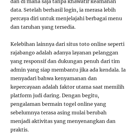
dan di mana saja tanpa khawatir keamanan
data. Setelah berhasil login, ia merasa lebih
percaya diri untuk menjelajahi berbagai menu
dan taruhan yang tersedia.
Kelebihan lainnya dari situs toto online seperti
rajabango adalah adanya layanan pelanggan
yang responsif dan dukungan penuh dari tim
admin yang siap membantu jika ada kendala. Ia
menyadari bahwa kenyamanan dan
kepercayaan adalah faktor utama saat memilih
platform judi daring. Dengan begitu,
pengalaman bermain togel online yang
sebelumnya terasa asing mulai berubah
menjadi aktivitas yang menyenangkan dan
praktis.