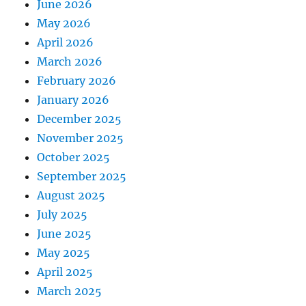
June 2026
May 2026
April 2026
March 2026
February 2026
January 2026
December 2025
November 2025
October 2025
September 2025
August 2025
July 2025
June 2025
May 2025
April 2025
March 2025