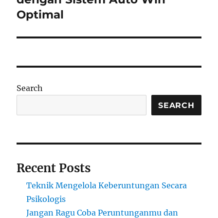
Optimal
Search
SEARCH
Recent Posts
Teknik Mengelola Keberuntungan Secara
Psikologis
Jangan Ragu Coba Peruntunganmu dan