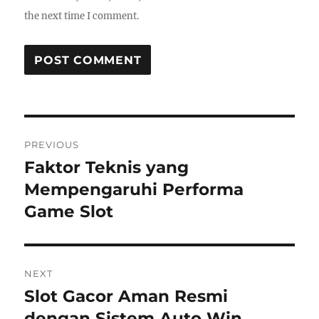
the next time I comment.
Post
PREVIOUS
navigation
Faktor Teknis yang
Previous
post:
Mempengaruhi Performa
Game Slot
NEXT
Slot Gacor Aman Resmi
Next
post:
dengan Sistem Auto Win