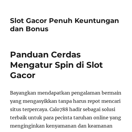
Slot Gacor Penuh Keuntungan
dan Bonus
Panduan Cerdas
Mengatur Spin di Slot
Gacor
Bayangkan mendapatkan pengalaman bermain
yang mengasyikkan tanpa harus repot mencari
situs terpercaya. Calo788 hadir sebagai solusi
terbaik untuk para pecinta taruhan online yang
menginginkan kenyamanan dan keamanan