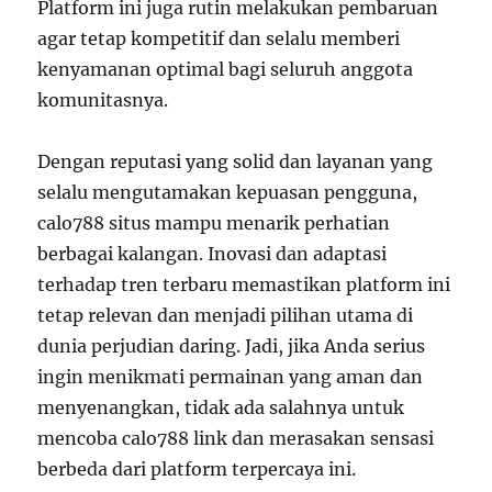
Platform ini juga rutin melakukan pembaruan
agar tetap kompetitif dan selalu memberi
kenyamanan optimal bagi seluruh anggota
komunitasnya.
Dengan reputasi yang solid dan layanan yang
selalu mengutamakan kepuasan pengguna,
calo788 situs mampu menarik perhatian
berbagai kalangan. Inovasi dan adaptasi
terhadap tren terbaru memastikan platform ini
tetap relevan dan menjadi pilihan utama di
dunia perjudian daring. Jadi, jika Anda serius
ingin menikmati permainan yang aman dan
menyenangkan, tidak ada salahnya untuk
mencoba calo788 link dan merasakan sensasi
berbeda dari platform terpercaya ini.