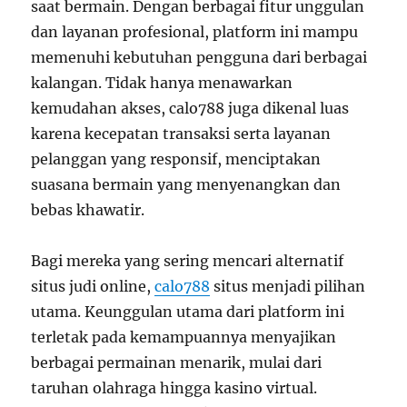
saat bermain. Dengan berbagai fitur unggulan
dan layanan profesional, platform ini mampu
memenuhi kebutuhan pengguna dari berbagai
kalangan. Tidak hanya menawarkan
kemudahan akses, calo788 juga dikenal luas
karena kecepatan transaksi serta layanan
pelanggan yang responsif, menciptakan
suasana bermain yang menyenangkan dan
bebas khawatir.
Bagi mereka yang sering mencari alternatif
situs judi online,
calo788
situs menjadi pilihan
utama. Keunggulan utama dari platform ini
terletak pada kemampuannya menyajikan
berbagai permainan menarik, mulai dari
taruhan olahraga hingga kasino virtual.