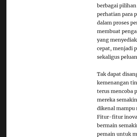
berbagai piliha
perhatian para p
dalam proses pe
membuat pengal
yang menyediak
cepat, menjadi 
sekaligus pelua
Tak dapat disang
kemenangan tin
terus mencoba 
mereka semakin 
dikenal mampu m
Fitur-fitur ino
bermain semakin
pemain untuk me