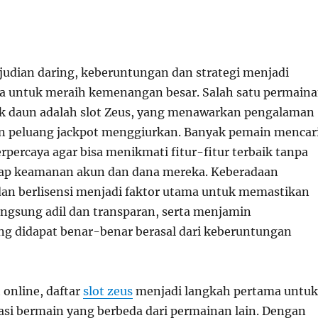
judian daring, keberuntungan dan strategi menjadi
a untuk meraih kemenangan besar. Salah satu permain
k daun adalah slot Zeus, yang menawarkan pengalaman
n peluang jackpot menggiurkan. Banyak pemain mencar
terpercaya agar bisa menikmati fitur-fitur terbaik tanpa
dap keamanan akun dan dana mereka. Keberadaan
dan berlisensi menjadi faktor utama untuk memastikan
ngsung adil dan transparan, serta menjamin
g didapat benar-benar berasal dari keberuntungan
t online, daftar
slot zeus
menjadi langkah pertama untuk
si bermain yang berbeda dari permainan lain. Dengan