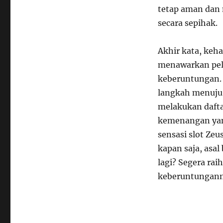
tetap aman dan
secara sepihak.
Akhir kata, keha
menawarkan pel
keberuntungan. D
langkah menuju
melakukan daftar
kemenangan yan
sensasi slot Ze
kapan saja, asal
lagi? Segera ra
keberuntunganm