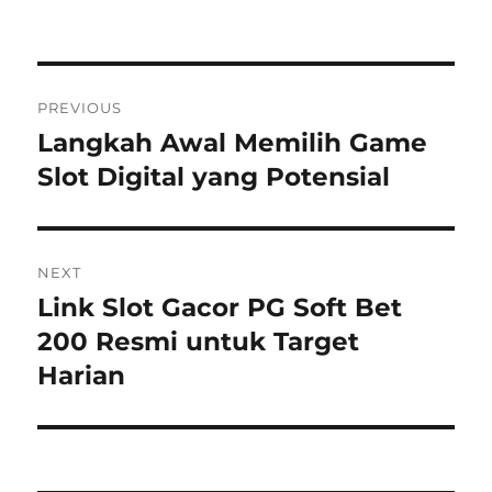
Post
PREVIOUS
navigation
Langkah Awal Memilih Game
Previous
post:
Slot Digital yang Potensial
NEXT
Link Slot Gacor PG Soft Bet
Next
post:
200 Resmi untuk Target
Harian