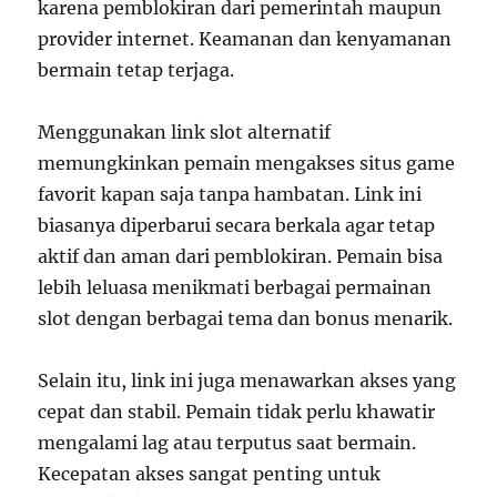
karena pemblokiran dari pemerintah maupun
provider internet. Keamanan dan kenyamanan
bermain tetap terjaga.
Menggunakan link slot alternatif
memungkinkan pemain mengakses situs game
favorit kapan saja tanpa hambatan. Link ini
biasanya diperbarui secara berkala agar tetap
aktif dan aman dari pemblokiran. Pemain bisa
lebih leluasa menikmati berbagai permainan
slot dengan berbagai tema dan bonus menarik.
Selain itu, link ini juga menawarkan akses yang
cepat dan stabil. Pemain tidak perlu khawatir
mengalami lag atau terputus saat bermain.
Kecepatan akses sangat penting untuk