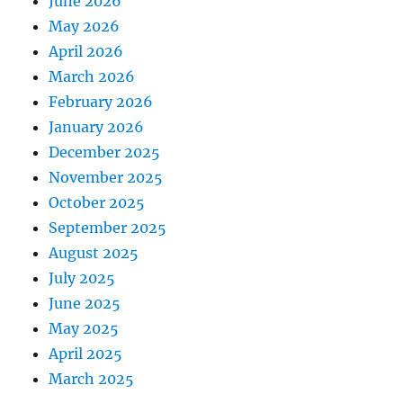
June 2026
May 2026
April 2026
March 2026
February 2026
January 2026
December 2025
November 2025
October 2025
September 2025
August 2025
July 2025
June 2025
May 2025
April 2025
March 2025