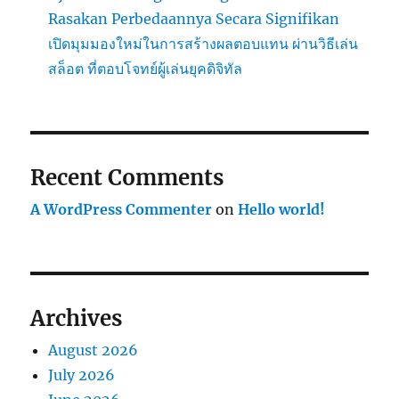
Rasakan Perbedaannya Secara Signifikan
เปิดมุมมองใหม่ในการสร้างผลตอบแทน ผ่านวิธีเล่น
สล็อต ที่ตอบโจทย์ผู้เล่นยุคดิจิทัล
Recent Comments
A WordPress Commenter
on
Hello world!
Archives
August 2026
July 2026