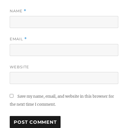
NAME
*
EMAIL
*
WEBSITE
Save my name, email, and website in this browser for
the next time I comment.