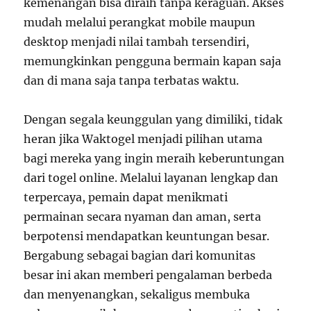
kemenangan bisa diraih tanpa keraguan. Akses
mudah melalui perangkat mobile maupun
desktop menjadi nilai tambah tersendiri,
memungkinkan pengguna bermain kapan saja
dan di mana saja tanpa terbatas waktu.
Dengan segala keunggulan yang dimiliki, tidak
heran jika Waktogel menjadi pilihan utama
bagi mereka yang ingin meraih keberuntungan
dari togel online. Melalui layanan lengkap dan
terpercaya, pemain dapat menikmati
permainan secara nyaman dan aman, serta
berpotensi mendapatkan keuntungan besar.
Bergabung sebagai bagian dari komunitas
besar ini akan memberi pengalaman berbeda
dan menyenangkan, sekaligus membuka