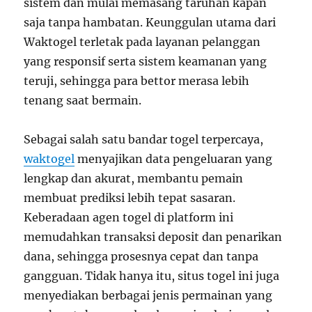
sistem dan mulai memasang taruhan kapan
saja tanpa hambatan. Keunggulan utama dari
Waktogel terletak pada layanan pelanggan
yang responsif serta sistem keamanan yang
teruji, sehingga para bettor merasa lebih
tenang saat bermain.
Sebagai salah satu bandar togel terpercaya,
waktogel
menyajikan data pengeluaran yang
lengkap dan akurat, membantu pemain
membuat prediksi lebih tepat sasaran.
Keberadaan agen togel di platform ini
memudahkan transaksi deposit dan penarikan
dana, sehingga prosesnya cepat dan tanpa
gangguan. Tidak hanya itu, situs togel ini juga
menyediakan berbagai jenis permainan yang