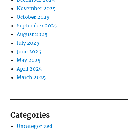
November 2025
October 2025
September 2025
August 2025
July 2025
June 2025
May 2025
April 2025
March 2025
Categories
Uncategorized