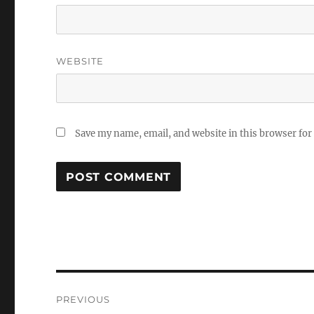
WEBSITE
Save my name, email, and website in this browser for
Post
PREVIOUS