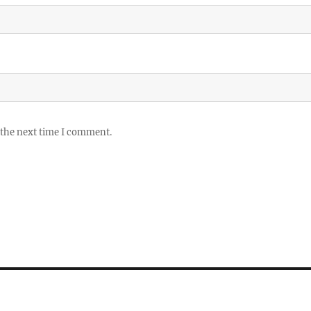
 the next time I comment.