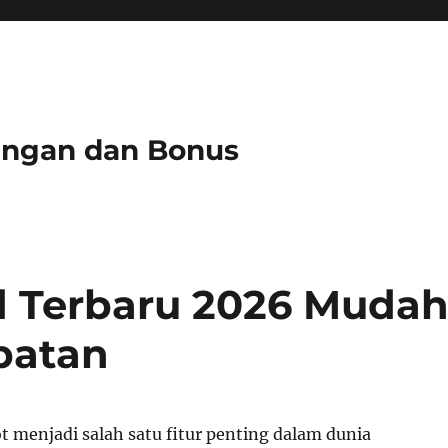
ungan dan Bonus
nd Terbaru 2026 Muda
batan
t menjadi salah satu fitur penting dalam dunia