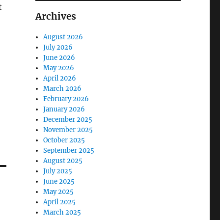
t
Archives
August 2026
July 2026
June 2026
May 2026
April 2026
March 2026
February 2026
January 2026
December 2025
November 2025
October 2025
September 2025
August 2025
July 2025
June 2025
May 2025
April 2025
March 2025