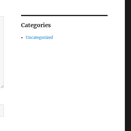
Categories
Uncategorized