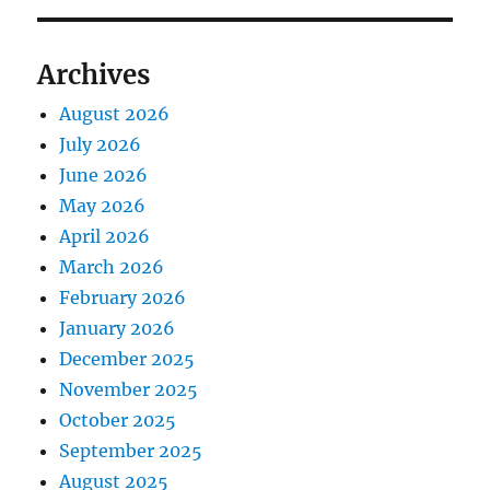
Archives
August 2026
July 2026
June 2026
May 2026
April 2026
March 2026
February 2026
January 2026
December 2025
November 2025
October 2025
September 2025
August 2025