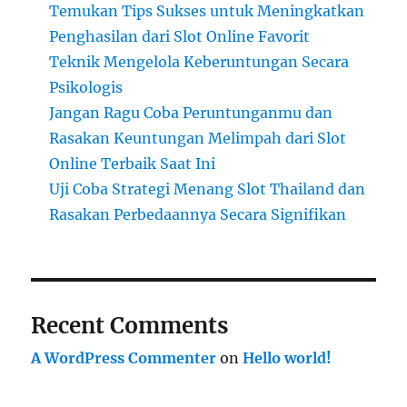
Temukan Tips Sukses untuk Meningkatkan
Penghasilan dari Slot Online Favorit
Teknik Mengelola Keberuntungan Secara
Psikologis
Jangan Ragu Coba Peruntunganmu dan
Rasakan Keuntungan Melimpah dari Slot
Online Terbaik Saat Ini
Uji Coba Strategi Menang Slot Thailand dan
Rasakan Perbedaannya Secara Signifikan
Recent Comments
A WordPress Commenter
on
Hello world!