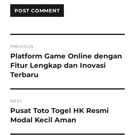
Post
PREVIOUS
navigation
Platform Game Online dengan
Previous
post:
Fitur Lengkap dan Inovasi
Terbaru
NEXT
Pusat Toto Togel HK Resmi
Next
post:
Modal Kecil Aman