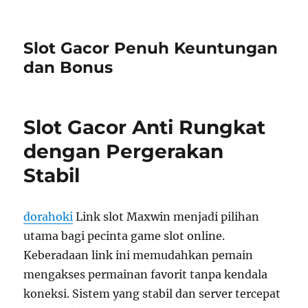
Slot Gacor Penuh Keuntungan
dan Bonus
Slot Gacor Anti Rungkat
dengan Pergerakan
Stabil
dorahoki
Link slot Maxwin menjadi pilihan
utama bagi pecinta game slot online.
Keberadaan link ini memudahkan pemain
mengakses permainan favorit tanpa kendala
koneksi. Sistem yang stabil dan server tercepat