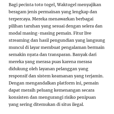
Bagi pecinta toto togel, Waktogel menyajikan
beragam jenis permainan yang lengkap dan
terpercaya. Mereka menawarkan berbagai
pilihan taruhan yang sesuai dengan selera dan
modal masing-masing pemain. Fitur live
streaming dan hasil pengundian yang langsung
muncul di layar membuat pengalaman bermain
semakin nyata dan transparan. Banyak dari
mereka yang merasa puas karena merasa
didukung oleh layanan pelanggan yang
responsif dan sistem keamanan yang terjamin.
Dengan mengandalkan platform ini, pemain
dapat meraih peluang kemenangan secara
konsisten dan mengurangi risiko penipuan
yang sering ditemukan di situs ilegal.