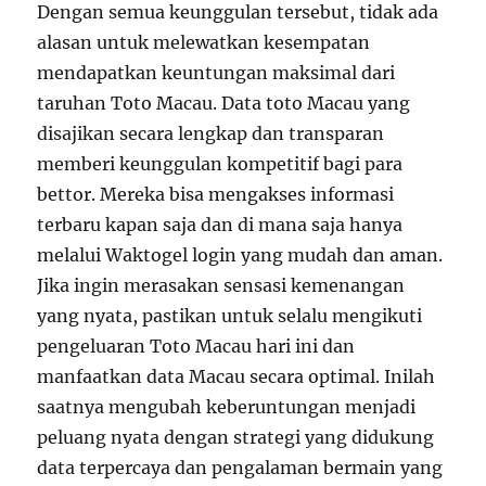
Dengan semua keunggulan tersebut, tidak ada
alasan untuk melewatkan kesempatan
mendapatkan keuntungan maksimal dari
taruhan Toto Macau. Data toto Macau yang
disajikan secara lengkap dan transparan
memberi keunggulan kompetitif bagi para
bettor. Mereka bisa mengakses informasi
terbaru kapan saja dan di mana saja hanya
melalui Waktogel login yang mudah dan aman.
Jika ingin merasakan sensasi kemenangan
yang nyata, pastikan untuk selalu mengikuti
pengeluaran Toto Macau hari ini dan
manfaatkan data Macau secara optimal. Inilah
saatnya mengubah keberuntungan menjadi
peluang nyata dengan strategi yang didukung
data terpercaya dan pengalaman bermain yang