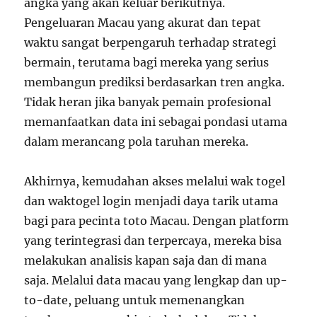
angka yang akan keluar berikutnya.
Pengeluaran Macau yang akurat dan tepat
waktu sangat berpengaruh terhadap strategi
bermain, terutama bagi mereka yang serius
membangun prediksi berdasarkan tren angka.
Tidak heran jika banyak pemain profesional
memanfaatkan data ini sebagai pondasi utama
dalam merancang pola taruhan mereka.
Akhirnya, kemudahan akses melalui wak togel
dan waktogel login menjadi daya tarik utama
bagi para pecinta toto Macau. Dengan platform
yang terintegrasi dan terpercaya, mereka bisa
melakukan analisis kapan saja dan di mana
saja. Melalui data macau yang lengkap dan up-
to-date, peluang untuk memenangkan