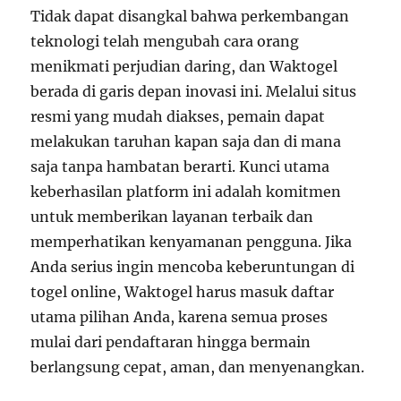
Tidak dapat disangkal bahwa perkembangan
teknologi telah mengubah cara orang
menikmati perjudian daring, dan Waktogel
berada di garis depan inovasi ini. Melalui situs
resmi yang mudah diakses, pemain dapat
melakukan taruhan kapan saja dan di mana
saja tanpa hambatan berarti. Kunci utama
keberhasilan platform ini adalah komitmen
untuk memberikan layanan terbaik dan
memperhatikan kenyamanan pengguna. Jika
Anda serius ingin mencoba keberuntungan di
togel online, Waktogel harus masuk daftar
utama pilihan Anda, karena semua proses
mulai dari pendaftaran hingga bermain
berlangsung cepat, aman, dan menyenangkan.