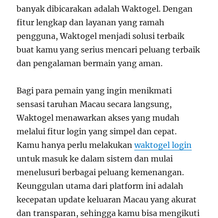
banyak dibicarakan adalah Waktogel. Dengan
fitur lengkap dan layanan yang ramah
pengguna, Waktogel menjadi solusi terbaik
buat kamu yang serius mencari peluang terbaik
dan pengalaman bermain yang aman.
Bagi para pemain yang ingin menikmati
sensasi taruhan Macau secara langsung,
Waktogel menawarkan akses yang mudah
melalui fitur login yang simpel dan cepat.
Kamu hanya perlu melakukan
waktogel login
untuk masuk ke dalam sistem dan mulai
menelusuri berbagai peluang kemenangan.
Keunggulan utama dari platform ini adalah
kecepatan update keluaran Macau yang akurat
dan transparan, sehingga kamu bisa mengikuti