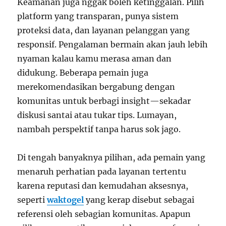
Keamanan juga nggak boleh ketinggalan. Pilih
platform yang transparan, punya sistem
proteksi data, dan layanan pelanggan yang
responsif. Pengalaman bermain akan jauh lebih
nyaman kalau kamu merasa aman dan
didukung. Beberapa pemain juga
merekomendasikan bergabung dengan
komunitas untuk berbagi insight—sekadar
diskusi santai atau tukar tips. Lumayan,
nambah perspektif tanpa harus sok jago.
Di tengah banyaknya pilihan, ada pemain yang
menaruh perhatian pada layanan tertentu
karena reputasi dan kemudahan aksesnya,
seperti
waktogel
yang kerap disebut sebagai
referensi oleh sebagian komunitas. Apapun