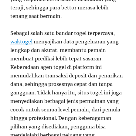
teruji, sehingga para bettor merasa lebih
tenang saat bermain.
Sebagai salah satu bandar togel terpercaya,
waktogel
menyajikan data pengeluaran yang
lengkap dan akurat, membantu pemain
membuat prediksi lebih tepat sasaran.
Keberadaan agen togel di platform ini
memudahkan transaksi deposit dan penarikan
dana, sehingga prosesnya cepat dan tanpa
gangguan. Tidak hanya itu, situs togel ini juga
menyediakan berbagai jenis permainan yang
cocok untuk semua level pemain, dari pemula
hingga profesional. Dengan keberagaman
pilihan yang disediakan, pengguna bisa
menjelajahi berbagai peluang yang