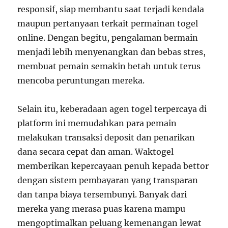
responsif, siap membantu saat terjadi kendala
maupun pertanyaan terkait permainan togel
online. Dengan begitu, pengalaman bermain
menjadi lebih menyenangkan dan bebas stres,
membuat pemain semakin betah untuk terus
mencoba peruntungan mereka.
Selain itu, keberadaan agen togel terpercaya di
platform ini memudahkan para pemain
melakukan transaksi deposit dan penarikan
dana secara cepat dan aman. Waktogel
memberikan kepercayaan penuh kepada bettor
dengan sistem pembayaran yang transparan
dan tanpa biaya tersembunyi. Banyak dari
mereka yang merasa puas karena mampu
mengoptimalkan peluang kemenangan lewat