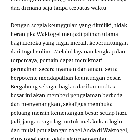
dan di mana saja tanpa terbatas waktu.
Dengan segala keunggulan yang dimiliki, tidak
heran jika Waktogel menjadi pilihan utama
bagi mereka yang ingin meraih keberuntungan
dari togel online. Melalui layanan lengkap dan
terpercaya, pemain dapat menikmati
permainan secara nyaman dan aman, serta
berpotensi mendapatkan keuntungan besar.
Bergabung sebagai bagian dari komunitas
besar ini akan memberi pengalaman berbeda
dan menyenangkan, sekaligus membuka
peluang meraih kemenangan besar setiap hari.
Jadi, jangan ragu lagi untuk melakukan login
dan mulai petualangan togel Anda di Waktogel,
situs togel yang selalu siap menyambut