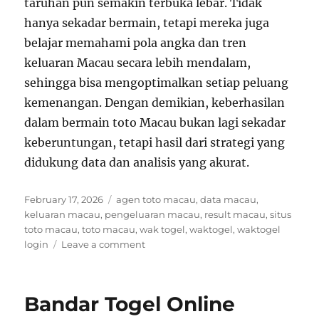
taruhan pun semakin terbuka lebar. Tidak
hanya sekadar bermain, tetapi mereka juga
belajar memahami pola angka dan tren
keluaran Macau secara lebih mendalam,
sehingga bisa mengoptimalkan setiap peluang
kemenangan. Dengan demikian, keberhasilan
dalam bermain toto Macau bukan lagi sekadar
keberuntungan, tetapi hasil dari strategi yang
didukung data dan analisis yang akurat.
Posted
Tags
February 17, 2026
agen toto macau
,
data macau
,
on
keluaran macau
,
pengeluaran macau
,
result macau
,
situs
toto macau
,
toto macau
,
wak togel
,
waktogel
,
waktogel
on
login
Leave a comment
Toto
Macau
Online
Bandar Togel Online
dengan
Reputasi