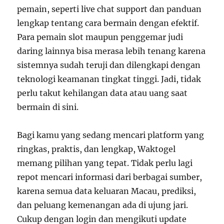
pemain, seperti live chat support dan panduan
lengkap tentang cara bermain dengan efektif.
Para pemain slot maupun penggemar judi
daring lainnya bisa merasa lebih tenang karena
sistemnya sudah teruji dan dilengkapi dengan
teknologi keamanan tingkat tinggi. Jadi, tidak
perlu takut kehilangan data atau uang saat
bermain di sini.
Bagi kamu yang sedang mencari platform yang
ringkas, praktis, dan lengkap, Waktogel
memang pilihan yang tepat. Tidak perlu lagi
repot mencari informasi dari berbagai sumber,
karena semua data keluaran Macau, prediksi,
dan peluang kemenangan ada di ujung jari.
Cukup dengan login dan mengikuti update