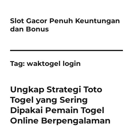
Slot Gacor Penuh Keuntungan
dan Bonus
Tag:
waktogel login
Ungkap Strategi Toto
Togel yang Sering
Dipakai Pemain Togel
Online Berpengalaman