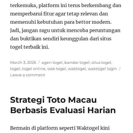
terkemuka, platform ini terus berkembang dan
memperbarui fitur agar tetap relevan dan
memenuhi kebutuhan para bettor modern.
Jadi, jangan ragu untuk mencoba peruntungan
dan buktikan sendiri keunggulan dari situs
togel terbaik ini.
Posted
Tags
March 3, 2026
agen togel
,
bandar togel
,
situs togel
,
on
togel
,
togel online
,
wak togel
,
waktogel
,
waktogel login
on
Leave a comment
Teknik
Cerdas
Prediksi
Strategi Toto Macau
Angka
Togel
Berbasis Evaluasi Harian
Bermain di platform seperti Waktogel kini