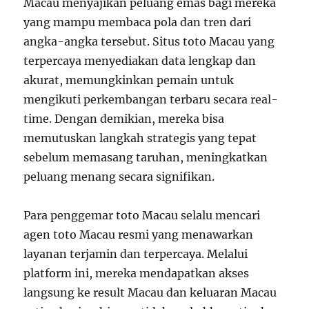
Macau menyajikan peluang emas bagi mereka
yang mampu membaca pola dan tren dari
angka-angka tersebut. Situs toto Macau yang
terpercaya menyediakan data lengkap dan
akurat, memungkinkan pemain untuk
mengikuti perkembangan terbaru secara real-
time. Dengan demikian, mereka bisa
memutuskan langkah strategis yang tepat
sebelum memasang taruhan, meningkatkan
peluang menang secara signifikan.
Para penggemar toto Macau selalu mencari
agen toto Macau resmi yang menawarkan
layanan terjamin dan terpercaya. Melalui
platform ini, mereka mendapatkan akses
langsung ke result Macau dan keluaran Macau