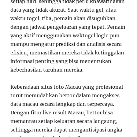
setiap hari, sehingga tidak perlu khawatir akan
data yang tidak akurat. Saat waktu gel, atau
waktu togel, tiba, pemain akan disuguhkan
dengan jadwal pengeluaran yang tepat. Pemain
yang aktif menggunakan waktogel login pun
mampu mengatur prediksi dan analisis secara
efisien, memastikan mereka tidak ketinggalan
informasi penting yang bisa menentukan
keberhasilan taruhan mereka.
Keberadaan situs toto Macau yang profesional
turut memudahkan bettor dalam mengakses
data macau secara lengkap dan terpercaya.
Dengan fitur live result Macau, bettor bisa
memantau setiap keluaran secara langsung,
sehingga mereka dapat mengantisipasi angka-