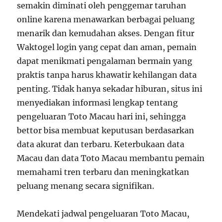
semakin diminati oleh penggemar taruhan
online karena menawarkan berbagai peluang
menarik dan kemudahan akses. Dengan fitur
Waktogel login yang cepat dan aman, pemain
dapat menikmati pengalaman bermain yang
praktis tanpa harus khawatir kehilangan data
penting. Tidak hanya sekadar hiburan, situs ini
menyediakan informasi lengkap tentang
pengeluaran Toto Macau hari ini, sehingga
bettor bisa membuat keputusan berdasarkan
data akurat dan terbaru. Keterbukaan data
Macau dan data Toto Macau membantu pemain
memahami tren terbaru dan meningkatkan
peluang menang secara signifikan.
Mendekati jadwal pengeluaran Toto Macau,