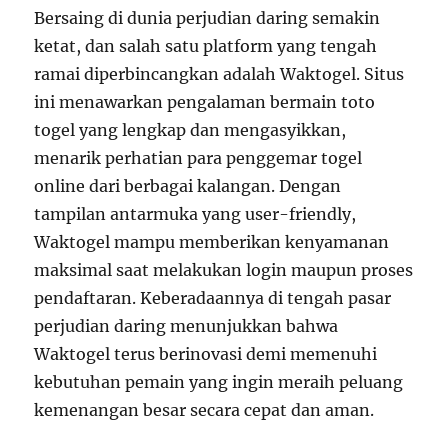
Bersaing di dunia perjudian daring semakin
ketat, dan salah satu platform yang tengah
ramai diperbincangkan adalah Waktogel. Situs
ini menawarkan pengalaman bermain toto
togel yang lengkap dan mengasyikkan,
menarik perhatian para penggemar togel
online dari berbagai kalangan. Dengan
tampilan antarmuka yang user-friendly,
Waktogel mampu memberikan kenyamanan
maksimal saat melakukan login maupun proses
pendaftaran. Keberadaannya di tengah pasar
perjudian daring menunjukkan bahwa
Waktogel terus berinovasi demi memenuhi
kebutuhan pemain yang ingin meraih peluang
kemenangan besar secara cepat dan aman.