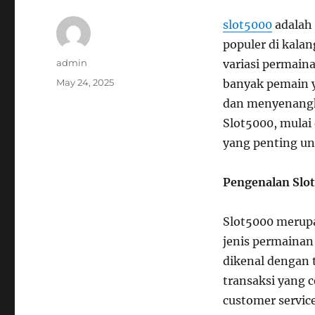
slot5000
adalah 
populer di kala
Author
admin
variasi permain
Posted
May 24, 2025
banyak pemain y
on
dan menyenangk
Slot5000, mulai
yang penting un
Pengenalan Slo
Slot5000 merupa
jenis permainan
dikenal dengan 
transaksi yang 
customer servic