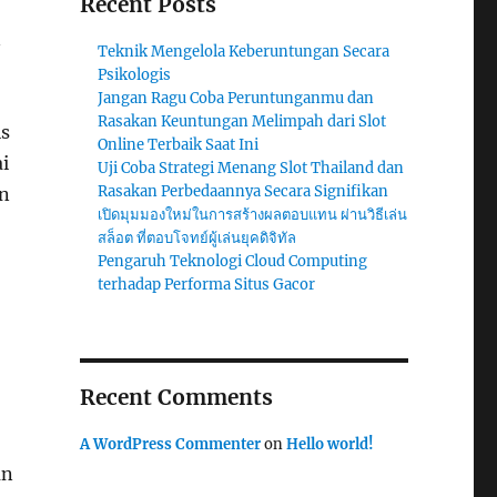
Recent Posts
n
Teknik Mengelola Keberuntungan Secara
Psikologis
Jangan Ragu Coba Peruntunganmu dan
Rasakan Keuntungan Melimpah dari Slot
is
Online Terbaik Saat Ini
i
Uji Coba Strategi Menang Slot Thailand dan
Rasakan Perbedaannya Secara Signifikan
an
เปิดมุมมองใหม่ในการสร้างผลตอบแทน ผ่านวิธีเล่น
สล็อต ที่ตอบโจทย์ผู้เล่นยุคดิจิทัล
Pengaruh Teknologi Cloud Computing
terhadap Performa Situs Gacor
Recent Comments
A WordPress Commenter
on
Hello world!
an