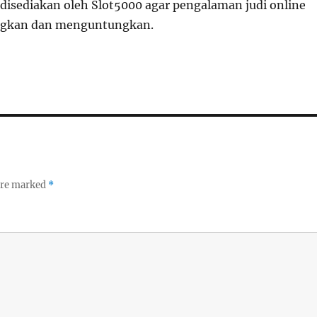
isediakan oleh Slot5000 agar pengalaman judi online
ngkan dan menguntungkan.
 are marked
*