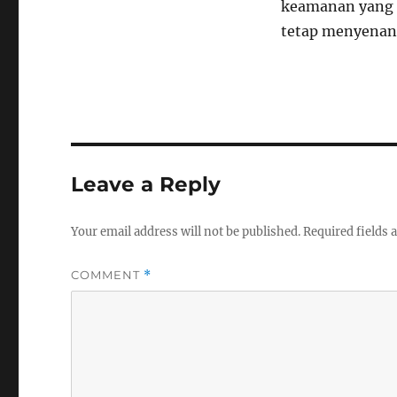
keamanan yang d
tetap menyena
Leave a Reply
Your email address will not be published.
Required fields
COMMENT
*