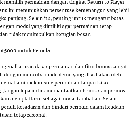
k memilih permainan dengan tingkat Return to Player
rena ini menunjukkan persentase kemenangan yang lebi
gka panjang. Selain itu, penting untuk mengatur batas
dengan modal yang dimiliki agar permainan tetap
an tidak menimbulkan kerugian besar.
lot5000 untuk Pemula
ngenali aturan dasar permainan dan fitur bonus sangat
lah dengan mencoba mode demo yang disediakan oleh
 memahami mekanisme permainan tanpa risiko
g. Jangan lupa untuk memanfaatkan bonus dan promosi
rikan oleh platform sebagai modal tambahan. Selalu
 penuh kesadaran dan hindari bermain dalam keadaan
usan tetap rasional.