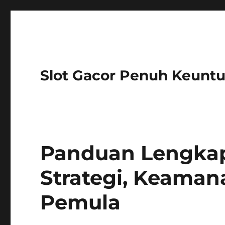
Slot Gacor Penuh Keunt
Panduan Lengkap
Strategi, Keaman
Pemula