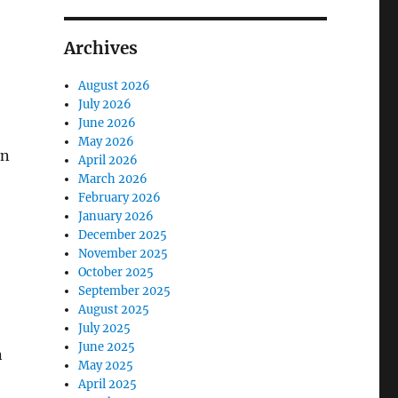
Archives
August 2026
July 2026
June 2026
May 2026
an
April 2026
March 2026
February 2026
January 2026
December 2025
November 2025
October 2025
September 2025
August 2025
July 2025
June 2025
n
May 2025
April 2025