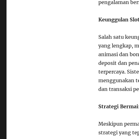
pengalaman ber
Keunggulan Slo
Salah satu keun
yang lengkap, mu
animasi dan bon
deposit dan pen
terpercaya. Sis
menggunakan tek
dan transaksi p
Strategi Berma
Meskipun perma
strategi yang t