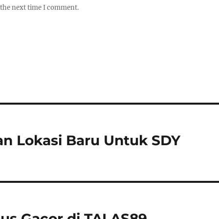
 the next time I comment.
 Lokasi Baru Untuk SDY
pus Gacor di TALAS89