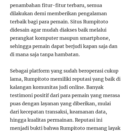
penambahan fitur-fitur terbaru, semua
dilakukan demi memberikan pengalaman
terbaik bagi para pemain. Situs Rumpitoto
didesain agar mudah diakses baik melalui
perangkat komputer maupun smartphone,
sehingga pemain dapat berjudi kapan saja dan
di mana saja tanpa hambatan.
Sebagai platform yang sudah beroperasi cukup
lama, Rumpitoto memiliki reputasi yang baik di
kalangan komunitas judi online. Banyak
testimoni positif dari para pemain yang merasa
puas dengan layanan yang diberikan, mulai
dari kecepatan transaksi, keamanan data,
hingga kualitas permainan. Reputasi ini
menjadi bukti bahwa Rumpitoto memang layak