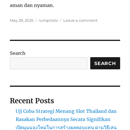
aman dan nyaman.
Posted
Tags
on
May 29, 2025
rumpitoto
Leave a comment
on
Rumpitoto:
Platform
Judi
Online
Terpercaya
Search
dengan
Layanan
SEARCH
Terbaik
dan
Keamanan
Maksimal
Recent Posts
Uji Coba Strategi Menang Slot Thailand dan
Rasakan Perbedaannya Secara Signifikan
เปิดมุมมองใหม่ในการสร้างผลตอบแทน ผ่านวิธีเล่น