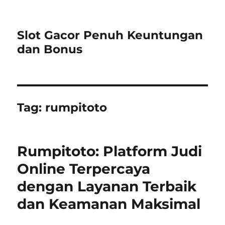
Slot Gacor Penuh Keuntungan
dan Bonus
Tag:
rumpitoto
Rumpitoto: Platform Judi
Online Terpercaya
dengan Layanan Terbaik
dan Keamanan Maksimal