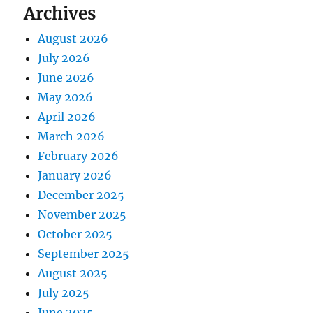
Archives
August 2026
July 2026
June 2026
May 2026
April 2026
March 2026
February 2026
January 2026
December 2025
November 2025
October 2025
September 2025
August 2025
July 2025
June 2025