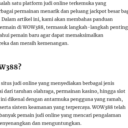
salah satu platform judi online terkemuka yang
agai permainan menarik dan peluang jackpot besar ba
 Dalam artikel ini, kami akan membahas panduan
bermain di WOW388, termasuk langkah-langkah penting
tahui pemain baru agar dapat memaksimalkan
eka dan meraih kemenangan.
OW388?
itus judi online yang menyediakan berbagai jenis
i dari taruhan olahraga, permainan kasino, hingga slot
m ini dikenal dengan antarmuka pengguna yang ramah,
serta sistem keamanan yang terpercaya. WOW388 telah
 banyak pemain judi online yang mencari pengalaman
menyenangkan dan menguntungkan.