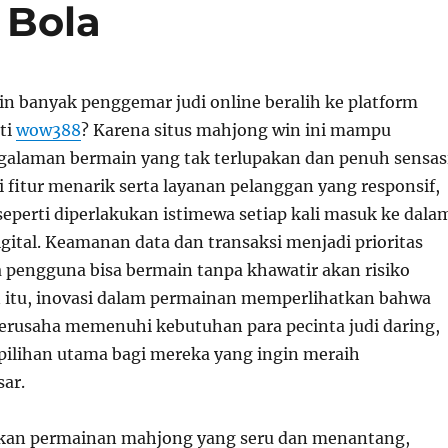
 Bola
 banyak penggemar judi online beralih ke platform
ti
wow388
? Karena situs mahjong win ini mampu
alaman bermain yang tak terlupakan dan penuh sensasi
 fitur menarik serta layanan pelanggan yang responsif,
eperti diperlakukan istimewa setiap kali masuk ke dala
gital. Keamanan data dan transaksi menjadi prioritas
 pengguna bisa bermain tanpa khawatir akan risiko
n itu, inovasi dalam permainan memperlihatkan bahwa
erusaha memenuhi kebutuhan para pecinta judi daring,
ilihan utama bagi mereka yang ingin meraih
ar.
kan permainan mahjong yang seru dan menantang,