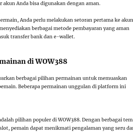
agar akun Anda bisa digunakan dengan aman.
ermain, Anda perlu melakukan setoran pertama ke aku
enyediakan berbagai metode pembayaran yang aman
suk transfer bank dan e-wallet.
ermainan di WOW388
kan berbagai pilihan permainan untuk memuaskan
 pemain. Beberapa permainan unggulan di platform ini
adalah pilihan populer di WOW388. Dengan berbagai tem
 slot, pemain dapat menikmati pengalaman yang seru da