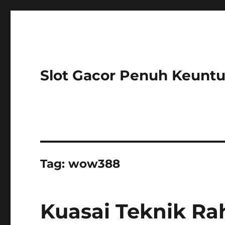
Slot Gacor Penuh Keunt
Tag:
wow388
Kuasai Teknik Ra