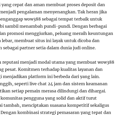
i yang cepat dan aman membuat proses deposit dan
 menjadi pengalaman menyenangkan. Tak heran jika
menganggap wow388 sebagai tempat terbaik untuk
bi sambil menambah pundi-pundi. Dengan berbagai
dan promosi menggiurkan, peluang meraih keuntungan
 lebar, membuat situs ini layak untuk dicoba dan
sebagai partner setia dalam dunia judi online.
n reputasi menjadi modal utama yang membuat wow388
g pesat. Komitmen terhadap kualitas layanan dan
i menjadikan platform ini berbeda dari yang lain.
anggih, seperti live chat 24 jam dan sistem keamanan
tikan setiap pemain merasa dilindungi dan dihargai.
, komunitas pengguna yang solid dan aktif turut
i tambah, menciptakan suasana kompetitif sekaligus
Dengan kombinasi strategi pemasaran yang tepat dan