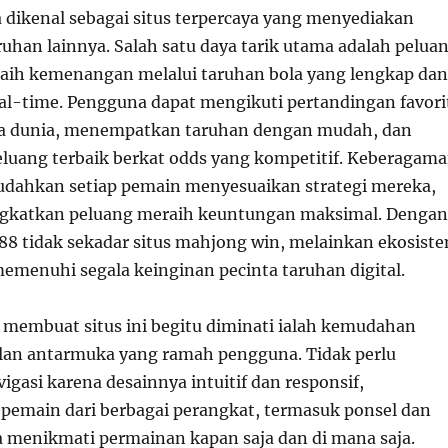
a dikenal sebagai situs terpercaya yang menyediakan
ruhan lainnya. Salah satu daya tarik utama adalah pelua
aih kemenangan melalui taruhan bola yang lengkap dan
eal-time. Pengguna dapat mengikuti pertandingan favori
iga dunia, menempatkan taruhan dengan mudah, dan
uang terbaik berkat odds yang kompetitif. Keberagam
udahkan setiap pemain menyesuaikan strategi mereka,
ngkatkan peluang meraih keuntungan maksimal. Dengan
8 tidak sekadar situs mahjong win, melainkan ekosist
emenuhi segala keinginan pecinta taruhan digital.
g membuat situs ini begitu diminati ialah kemudahan
lan antarmuka yang ramah pengguna. Tidak perlu
igasi karena desainnya intuitif dan responsif,
emain dari berbagai perangkat, termasuk ponsel dan
sa menikmati permainan kapan saja dan di mana saja.