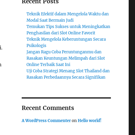
Recent Posts
Teknik Efektif dalam Mengelola Waktu dan
Modal Saat Bermain Judi
Temukan Tips Sukses untuk Meningkatkan
Penghasilan dari Slot Online Favorit
Teknik Mengelola Keberuntungan Secara
Psikologis
.
Jangan Ragu Coba Peruntunganmu dan
Rasakan Keuntungan Melimpah dari Slot
m
Online Terbaik Saat Ini
Uji Coba Strategi Menang Slot Thailand dan
Rasakan Perbedaannya Secara Signifikan
Recent Comments
A WordPress Commenter
on
Hello world!