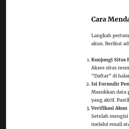
Cara Mend
Langkah pertam
akun. Berikut a
Kunjungi Situs
Akses situs res
“Daftar” di hal
Isi Formulir Pe
Masukkan data p
yang aktif. Past
Verifikasi Akun
Setelah mengisi
melalui email a