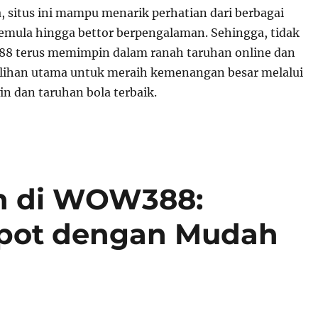
, situs ini mampu menarik perhatian dari berbagai
pemula hingga bettor berpengalaman. Sehingga, tidak
88 terus memimpin dalam ranah taruhan online dan
ilihan utama untuk meraih kemenangan besar melalui
n dan taruhan bola terbaik.
n di WOW388:
pot dengan Mudah