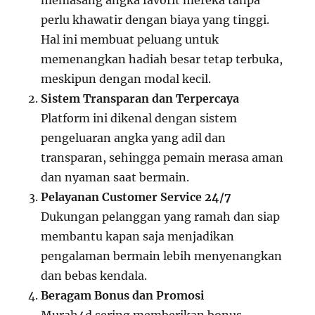
memasang angka favorit mereka tanpa
perlu khawatir dengan biaya yang tinggi.
Hal ini membuat peluang untuk
memenangkan hadiah besar tetap terbuka,
meskipun dengan modal kecil.
Sistem Transparan dan Terpercaya
Platform ini dikenal dengan sistem
pengeluaran angka yang adil dan
transparan, sehingga pemain merasa aman
dan nyaman saat bermain.
Pelayanan Customer Service 24/7
Dukungan pelanggan yang ramah dan siap
membantu kapan saja menjadikan
pengalaman bermain lebih menyenangkan
dan bebas kendala.
Beragam Bonus dan Promosi