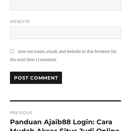
WEBSITE
Save my name, email, and website in this browser for
the next time I comment.
Post
PREVIOUS
navigation
Panduan Ajaib88 Login: Cara
Previous
post: