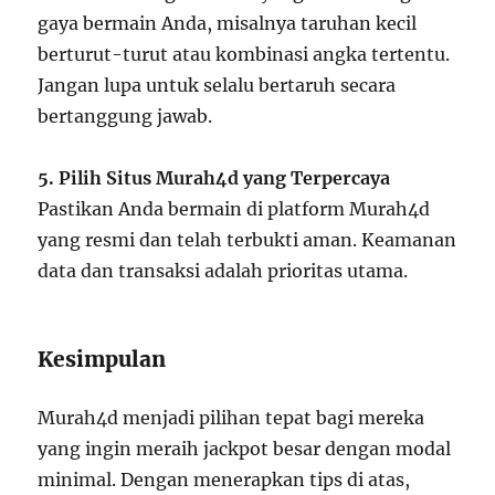
gaya bermain Anda, misalnya taruhan kecil
berturut-turut atau kombinasi angka tertentu.
Jangan lupa untuk selalu bertaruh secara
bertanggung jawab.
5. Pilih Situs Murah4d yang Terpercaya
Pastikan Anda bermain di platform Murah4d
yang resmi dan telah terbukti aman. Keamanan
data dan transaksi adalah prioritas utama.
Kesimpulan
Murah4d menjadi pilihan tepat bagi mereka
yang ingin meraih jackpot besar dengan modal
minimal. Dengan menerapkan tips di atas,