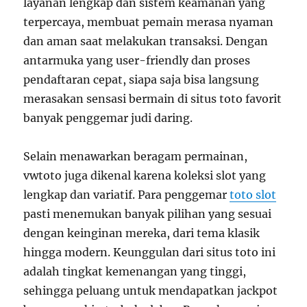
layanan lengkap dan sistem keamanan yang
terpercaya, membuat pemain merasa nyaman
dan aman saat melakukan transaksi. Dengan
antarmuka yang user-friendly dan proses
pendaftaran cepat, siapa saja bisa langsung
merasakan sensasi bermain di situs toto favorit
banyak penggemar judi daring.
Selain menawarkan beragam permainan,
vwtoto juga dikenal karena koleksi slot yang
lengkap dan variatif. Para penggemar
toto slot
pasti menemukan banyak pilihan yang sesuai
dengan keinginan mereka, dari tema klasik
hingga modern. Keunggulan dari situs toto ini
adalah tingkat kemenangan yang tinggi,
sehingga peluang untuk mendapatkan jackpot