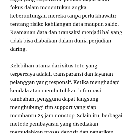
fokus dalam menentukan angka
keberuntungan mereka tanpa perlu khawatir
tentang risiko kehilangan data maupun saldo.
Keamanan data dan transaksi menjadi hal yang
tidak bisa diabaikan dalam dunia perjudian
daring.
Kelebihan utama dari situs toto yang
terpercaya adalah transparansi dan layanan
pelanggan yang responsif. Ketika menghadapi
kendala atau membutuhkan informasi
tambahan, pengguna dapat langsung
menghubungi tim support yang siap
membantu 24 jam nonstop. Selain itu, berbagai
metode pembayaran yang disediakan
memudahkan proses deposit dan penarikan