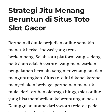
Togel
Strategi Jitu Menang
Berkualitas
dengan
Beruntun di Situs Toto
Peluang
Slot Gacor
Tinggi
Bermain di dunia perjudian online semakin
menarik berkat inovasi yang terus
berkembang. Salah satu platform yang sedang
naik daun adalah vwtoto, yang menawarkan
pengalaman bermain yang menyenangkan dan
menguntungkan. Situs toto ini dikenal karena
menyediakan berbagai permainan menarik,
mulai dari taruhan olahraga hingga slot online
yang bisa memberikan keberuntungan besar.
Keunggulan utama dari vwtoto terletak pada