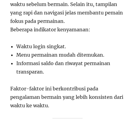
waktu sebelum bermain. Selain itu, tampilan
yang rapi dan navigasi jelas membantu pemain
fokus pada permainan.
Beberapa indikator kenyamanan:
Waktu login singkat.
Menu permainan mudah ditemukan.
Informasi saldo dan riwayat permainan
transparan.
Faktor-faktor ini berkontribusi pada
pengalaman bermain yang lebih konsisten dari
waktu ke waktu.