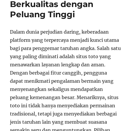
Berkualitas dengan
dengan
Peluang Tinggi
Analisa
yang
Lebih
Akurat
Dalam dunia perjudian daring, keberadaan
platform yang terpercaya menjadi kunci utama
bagi para penggemar taruhan angka. Salah satu
yang paling diminati adalah situs toto yang
menawarkan layanan lengkap dan aman.
Dengan berbagai fitur canggih, pengguna
dapat menikmati pengalaman bermain yang
menyenangkan sekaligus mendapatkan
peluang kemenangan besar. Menariknya, situs
toto ini tidak hanya menyediakan permainan
tradisional, tetapi juga menyediakan berbagai
jenis taruhan lain yang membuat suasana
semakin seru dan menguntungkan. Pilihan