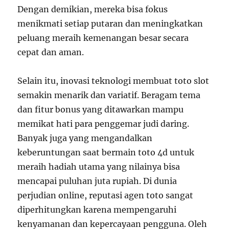
Dengan demikian, mereka bisa fokus
menikmati setiap putaran dan meningkatkan
peluang meraih kemenangan besar secara
cepat dan aman.
Selain itu, inovasi teknologi membuat toto slot
semakin menarik dan variatif. Beragam tema
dan fitur bonus yang ditawarkan mampu
memikat hati para penggemar judi daring.
Banyak juga yang mengandalkan
keberuntungan saat bermain toto 4d untuk
meraih hadiah utama yang nilainya bisa
mencapai puluhan juta rupiah. Di dunia
perjudian online, reputasi agen toto sangat
diperhitungkan karena mempengaruhi
kenyamanan dan kepercayaan pengguna. Oleh