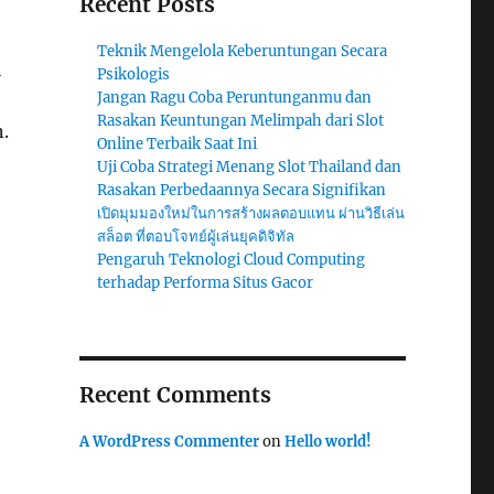
Recent Posts
Teknik Mengelola Keberuntungan Secara
l
Psikologis
Jangan Ragu Coba Peruntunganmu dan
Rasakan Keuntungan Melimpah dari Slot
.
Online Terbaik Saat Ini
Uji Coba Strategi Menang Slot Thailand dan
Rasakan Perbedaannya Secara Signifikan
เปิดมุมมองใหม่ในการสร้างผลตอบแทน ผ่านวิธีเล่น
สล็อต ที่ตอบโจทย์ผู้เล่นยุคดิจิทัล
Pengaruh Teknologi Cloud Computing
terhadap Performa Situs Gacor
Recent Comments
A WordPress Commenter
on
Hello world!