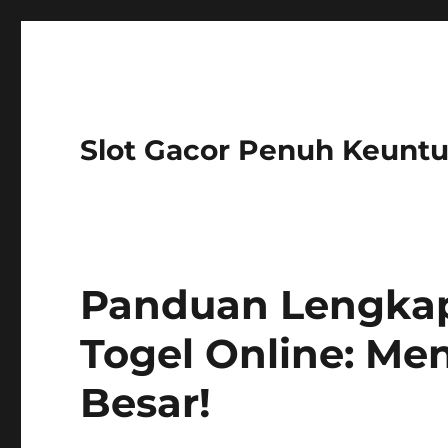
Slot Gacor Penuh Keunt
Panduan Lengkap
Togel Online: M
Besar!