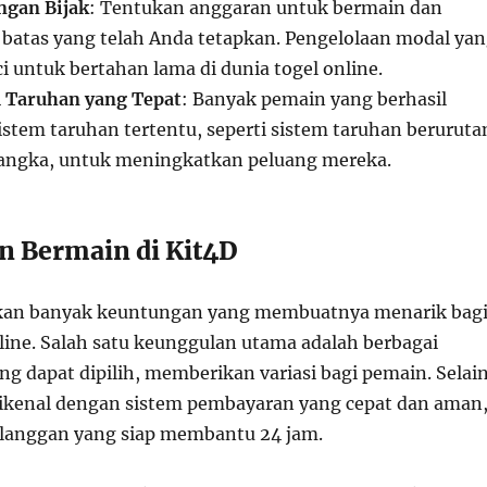
ngan Bijak
: Tentukan anggaran untuk bermain dan
 batas yang telah Anda tetapkan. Pengelolaan modal ya
i untuk bertahan lama di dunia togel online.
 Taruhan yang Tepat
: Banyak pemain yang berhasil
tem taruhan tertentu, seperti sistem taruhan beruruta
 angka, untuk meningkatkan peluang mereka.
 Bermain di Kit4D
an banyak keuntungan yang membuatnya menarik bag
line. Salah satu keunggulan utama adalah berbagai
ng dapat dipilih, memberikan variasi bagi pemain. Selai
 dikenal dengan sistem pembayaran yang cepat dan aman
elanggan yang siap membantu 24 jam.