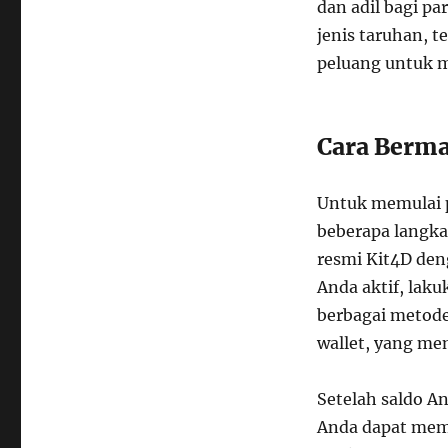
dan adil bagi p
jenis taruhan, 
peluang untuk 
Cara Berma
Untuk memulai p
beberapa langka
resmi Kit4D den
Anda aktif, lak
berbagai metode
wallet, yang m
Setelah saldo An
Anda dapat memi