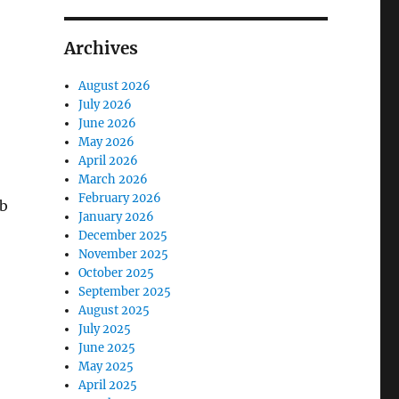
Archives
August 2026
July 2026
June 2026
May 2026
April 2026
March 2026
February 2026
eb
January 2026
December 2025
November 2025
October 2025
September 2025
August 2025
July 2025
June 2025
May 2025
April 2025