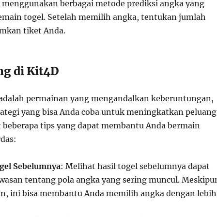
u menggunakan berbagai metode prediksi angka yang
pemain togel. Setelah memilih angka, tentukan jumlah
imkan tiket Anda.
g di Kit4D
 adalah permainan yang mengandalkan keberuntungan,
rategi yang bisa Anda coba untuk meningkatkan peluang
t beberapa tips yang dapat membantu Anda bermain
rdas:
ogel Sebelumnya
: Melihat hasil togel sebelumnya dapat
asan tentang pola angka yang sering muncul. Meskipu
an, ini bisa membantu Anda memilih angka dengan lebih