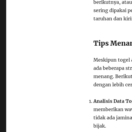
berikutnya, ata
sering dipakai 
taruhan dan kir
Tips Menan
Meskipun togel
ada beberapa st
menang. Beriku
dengan lebih ce
Analisis Data T
memberikan waw
tidak ada jamin
bijak.