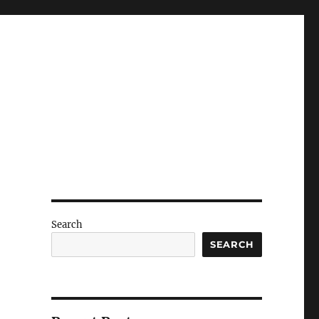
Search
SEARCH