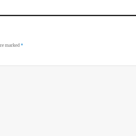
 are marked
*