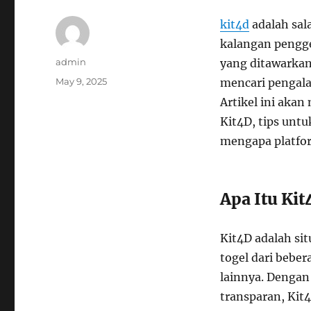
kit4d
adalah sal
kalangan pengge
Author
admin
yang ditawarkan
Posted
May 9, 2025
mencari pengal
on
Artikel ini aka
Kit4D, tips unt
mengapa platfor
Apa Itu Ki
Kit4D adalah si
togel dari beber
lainnya. Denga
transparan, Ki