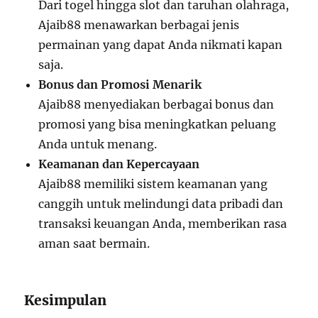
Dari togel hingga slot dan taruhan olahraga,
Ajaib88 menawarkan berbagai jenis
permainan yang dapat Anda nikmati kapan
saja.
Bonus dan Promosi Menarik
Ajaib88 menyediakan berbagai bonus dan
promosi yang bisa meningkatkan peluang
Anda untuk menang.
Keamanan dan Kepercayaan
Ajaib88 memiliki sistem keamanan yang
canggih untuk melindungi data pribadi dan
transaksi keuangan Anda, memberikan rasa
aman saat bermain.
Kesimpulan