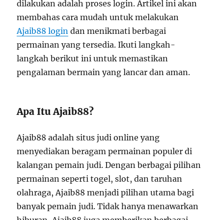
dilakukan adalah proses login. Artikel ini akan
membahas cara mudah untuk melakukan
Ajaib88 login
dan menikmati berbagai
permainan yang tersedia. Ikuti langkah-
langkah berikut ini untuk memastikan
pengalaman bermain yang lancar dan aman.
Apa Itu Ajaib88?
Ajaib88 adalah situs judi online yang
menyediakan beragam permainan populer di
kalangan pemain judi. Dengan berbagai pilihan
permainan seperti togel, slot, dan taruhan
olahraga, Ajaib88 menjadi pilihan utama bagi
banyak pemain judi. Tidak hanya menawarkan