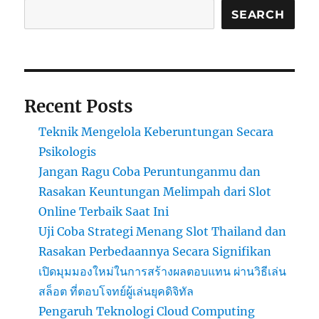
SEARCH
Recent Posts
Teknik Mengelola Keberuntungan Secara
Psikologis
Jangan Ragu Coba Peruntunganmu dan
Rasakan Keuntungan Melimpah dari Slot
Online Terbaik Saat Ini
Uji Coba Strategi Menang Slot Thailand dan
Rasakan Perbedaannya Secara Signifikan
เปิดมุมมองใหม่ในการสร้างผลตอบแทน ผ่านวิธีเล่น
สล็อต ที่ตอบโจทย์ผู้เล่นยุคดิจิทัล
Pengaruh Teknologi Cloud Computing