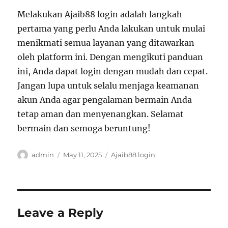
Melakukan Ajaib88 login adalah langkah
pertama yang perlu Anda lakukan untuk mulai
menikmati semua layanan yang ditawarkan
oleh platform ini. Dengan mengikuti panduan
ini, Anda dapat login dengan mudah dan cepat.
Jangan lupa untuk selalu menjaga keamanan
akun Anda agar pengalaman bermain Anda
tetap aman dan menyenangkan. Selamat
bermain dan semoga beruntung!
Author
Posted
Tags
admin
May 11, 2025
Ajaib88 login
on
Leave a Reply