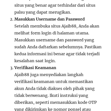
situs yang benar agar terhindar dari situs
palsu yang dapat merugikan.
Masukkan Username dan Password
Setelah membuka situs Ajaib88, Anda akan
melihat form login di halaman utama.
Masukkan username dan password yang
sudah Anda daftarkan sebelumnya. Pastikan
kedua informasi ini benar agar tidak terjadi
kesalahan saat login.
Verifikasi Keamanan
Ajaib88 juga menyediakan langkah
verifikasi keamanan untuk memastikan
akun Anda tidak diakses oleh pihak yang
tidak berwenang. Ikuti instruksi yang
diberikan, seperti memasukkan kode OTP
yang dikirimkan ke nomor ponsel atau