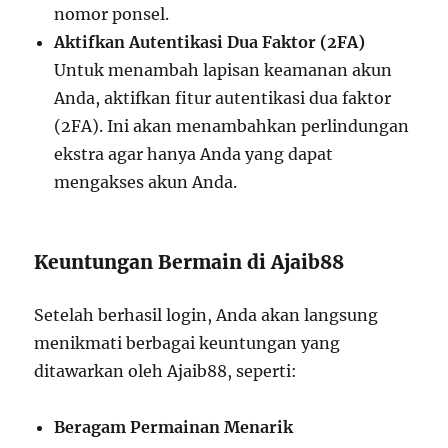
nomor ponsel.
Aktifkan Autentikasi Dua Faktor (2FA)
Untuk menambah lapisan keamanan akun
Anda, aktifkan fitur autentikasi dua faktor
(2FA). Ini akan menambahkan perlindungan
ekstra agar hanya Anda yang dapat
mengakses akun Anda.
Keuntungan Bermain di Ajaib88
Setelah berhasil login, Anda akan langsung
menikmati berbagai keuntungan yang
ditawarkan oleh Ajaib88, seperti:
Beragam Permainan Menarik