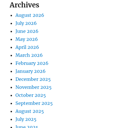
Archives
August 2026
July 2026
June 2026
May 2026
April 2026
March 2026
February 2026
January 2026
December 2025
November 2025
October 2025
September 2025
August 2025
July 2025
June 2025