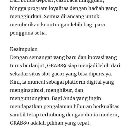
Dari bonus deposit, cashback mingguan,
hingga program loyalitas dengan hadiah yang
menggiurkan. Semua dirancang untuk
memberikan keuntungan lebih bagi para
pengguna setia.
Kesimpulan
Dengan semangat yang baru dan inovasi yang
terus berlanjut, GRAB89 siap menjadi lebih dari
sekadar situs slot gacor yang bisa dipercaya.
Kini, ia muncul sebagai platform digital yang
menginspirasi, menghibur, dan
menguntungkan. Bagi Anda yang ingin
mendapatkan pengalaman hiburan berkualitas
sambil tetap terhubung dengan dunia modern,
GRAB89 adalah pilihan yang tepat.