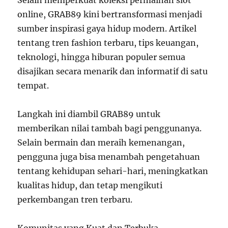
Selain memperkuat koleksi permainan slot
online, GRAB89 kini bertransformasi menjadi
sumber inspirasi gaya hidup modern. Artikel
tentang tren fashion terbaru, tips keuangan,
teknologi, hingga hiburan populer semua
disajikan secara menarik dan informatif di satu
tempat.
Langkah ini diambil GRAB89 untuk
memberikan nilai tambah bagi penggunanya.
Selain bermain dan meraih kemenangan,
pengguna juga bisa menambah pengetahuan
tentang kehidupan sehari-hari, meningkatkan
kualitas hidup, dan tetap mengikuti
perkembangan tren terbaru.