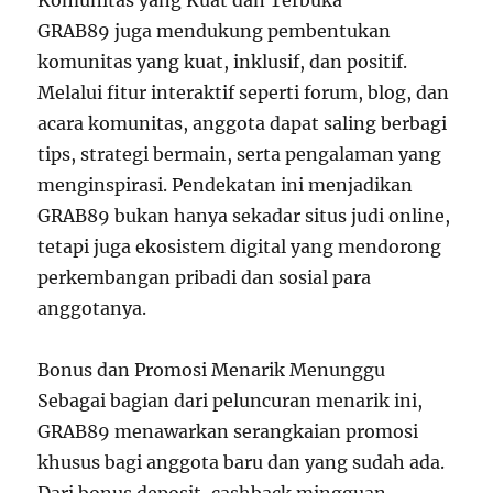
Komunitas yang Kuat dan Terbuka
GRAB89 juga mendukung pembentukan
komunitas yang kuat, inklusif, dan positif.
Melalui fitur interaktif seperti forum, blog, dan
acara komunitas, anggota dapat saling berbagi
tips, strategi bermain, serta pengalaman yang
menginspirasi. Pendekatan ini menjadikan
GRAB89 bukan hanya sekadar situs judi online,
tetapi juga ekosistem digital yang mendorong
perkembangan pribadi dan sosial para
anggotanya.
Bonus dan Promosi Menarik Menunggu
Sebagai bagian dari peluncuran menarik ini,
GRAB89 menawarkan serangkaian promosi
khusus bagi anggota baru dan yang sudah ada.