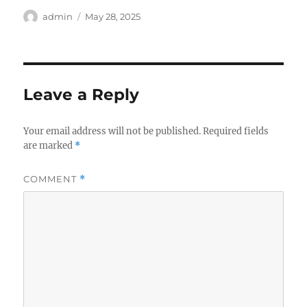
Author
Posted
admin
May 28, 2025
on
Leave a Reply
Your email address will not be published.
Required fields
are marked
*
COMMENT
*