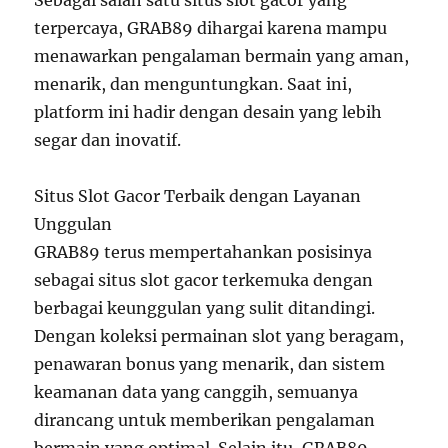
Sebagai salah satu situs slot gacor yang
terpercaya, GRAB89 dihargai karena mampu
menawarkan pengalaman bermain yang aman,
menarik, dan menguntungkan. Saat ini,
platform ini hadir dengan desain yang lebih
segar dan inovatif.
Situs Slot Gacor Terbaik dengan Layanan
Unggulan
GRAB89 terus mempertahankan posisinya
sebagai situs slot gacor terkemuka dengan
berbagai keunggulan yang sulit ditandingi.
Dengan koleksi permainan slot yang beragam,
penawaran bonus yang menarik, dan sistem
keamanan data yang canggih, semuanya
dirancang untuk memberikan pengalaman