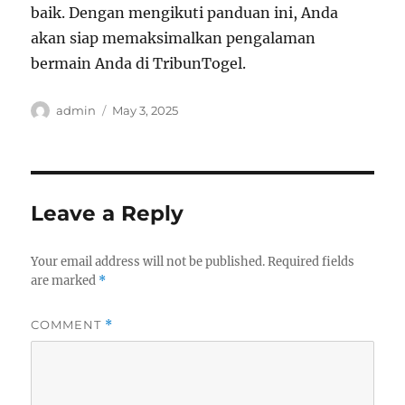
baik. Dengan mengikuti panduan ini, Anda
akan siap memaksimalkan pengalaman
bermain Anda di TribunTogel.
Author
Posted
admin
May 3, 2025
on
Leave a Reply
Your email address will not be published.
Required fields
are marked
*
COMMENT
*