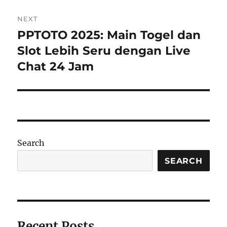
NEXT
PPTOTO 2025: Main Togel dan
Next
post:
Slot Lebih Seru dengan Live
Chat 24 Jam
Search
SEARCH
Recent Posts