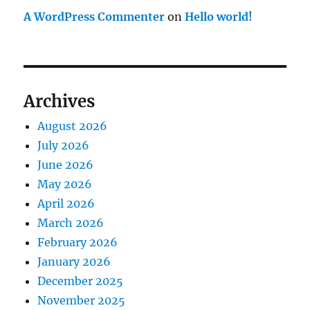
A WordPress Commenter
on
Hello world!
Archives
August 2026
July 2026
June 2026
May 2026
April 2026
March 2026
February 2026
January 2026
December 2025
November 2025