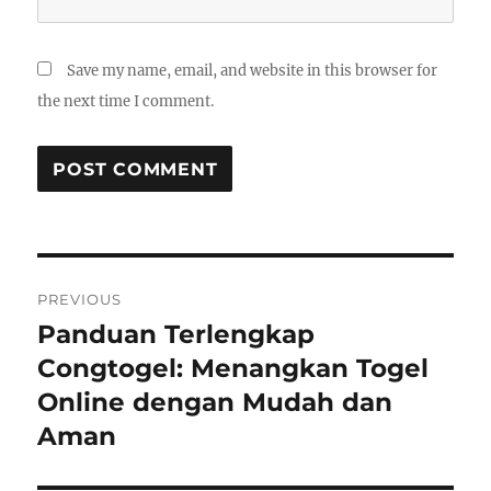
Save my name, email, and website in this browser for
the next time I comment.
Post
PREVIOUS
navigation
Panduan Terlengkap
Previous
post:
Congtogel: Menangkan Togel
Online dengan Mudah dan
Aman