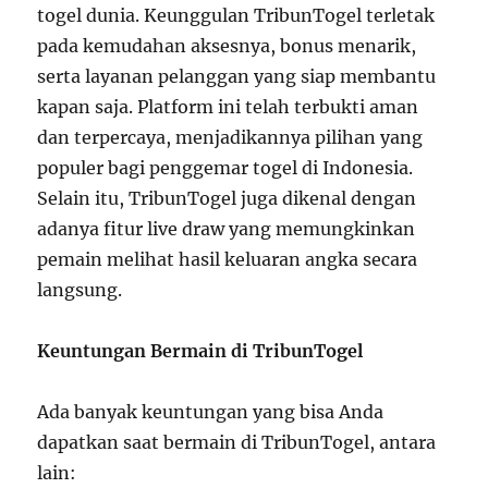
togel dunia. Keunggulan TribunTogel terletak
pada kemudahan aksesnya, bonus menarik,
serta layanan pelanggan yang siap membantu
kapan saja. Platform ini telah terbukti aman
dan terpercaya, menjadikannya pilihan yang
populer bagi penggemar togel di Indonesia.
Selain itu, TribunTogel juga dikenal dengan
adanya fitur live draw yang memungkinkan
pemain melihat hasil keluaran angka secara
langsung.
Keuntungan Bermain di TribunTogel
Ada banyak keuntungan yang bisa Anda
dapatkan saat bermain di TribunTogel, antara
lain: