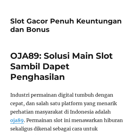
Slot Gacor Penuh Keuntungan
dan Bonus
OJA89: Solusi Main Slot
Sambil Dapet
Penghasilan
Industri permainan digital tumbuh dengan
cepat, dan salah satu platform yang menarik
perhatian masyarakat di Indonesia adalah
oja89
. Permainan slot ini menawarkan hiburan
sekaligus dikenal sebagai cara untuk