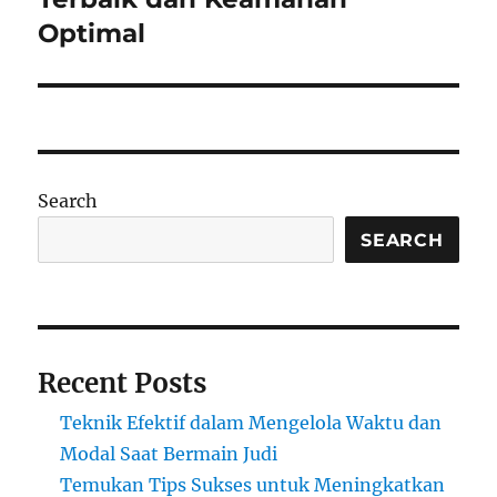
Optimal
Search
SEARCH
Recent Posts
Teknik Efektif dalam Mengelola Waktu dan
Modal Saat Bermain Judi
Temukan Tips Sukses untuk Meningkatkan