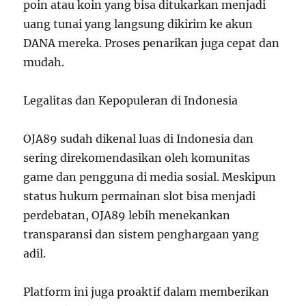
poin atau koin yang bisa ditukarkan menjadi
uang tunai yang langsung dikirim ke akun
DANA mereka. Proses penarikan juga cepat dan
mudah.
Legalitas dan Kepopuleran di Indonesia
OJA89 sudah dikenal luas di Indonesia dan
sering direkomendasikan oleh komunitas
game dan pengguna di media sosial. Meskipun
status hukum permainan slot bisa menjadi
perdebatan, OJA89 lebih menekankan
transparansi dan sistem penghargaan yang
adil.
Platform ini juga proaktif dalam memberikan