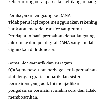
keberuntungan tanpa risiko kehilangan uang.
Pembayaran Langsung ke DANA
Tidak perlu lagi repot menggunakan rekening
bank atau metode transfer yang rumit.
Pendapatan hasil permainan dapat langsung
dikirim ke dompet digital DANA yang mudah
digunakan di Indonesia.
Game Slot Menarik dan Beragam
OJA89 menawarkan berbagai jenis permainan
slot dengan grafis menarik dan sistem
permainan yang adil. Ini menjadikan
pengalaman bermain semakin seru dan tidak
membosankan.