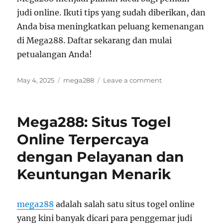
judi online. Ikuti tips yang sudah diberikan, dan
Anda bisa meningkatkan peluang kemenangan
di Mega288. Daftar sekarang dan mulai
petualangan Anda!
Posted
Tags
on
May 4, 2025
mega288
Leave a comment
on
Mega288:
Panduan
Terlengkap
Mega288: Situs Togel
untuk
Bermain
Online Terpercaya
Togel
dengan Pelayanan dan
dan
Slot
Keuntungan Menarik
Online
dengan
Aman
mega288
adalah salah satu situs togel online
dan
Menguntungkan
yang kini banyak dicari para penggemar judi