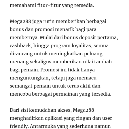
memahami fitur-fitur yang tersedia.
Mega288 juga rutin memberikan berbagai
bonus dan promosi menarik bagi para
membernya. Mulai dari bonus deposit pertama,
cashback, hingga program loyalitas, semua
dirancang untuk meningkatkan peluang
menang sekaligus memberikan nilai tambah
bagi pemain. Promosi ini tidak hanya
menguntungkan, tetapi juga memacu
semangat pemain untuk terus aktif dan
mencoba berbagai permainan yang tersedia.
Dari sisi kemudahan akses, Mega288
menghadirkan aplikasi yang ringan dan user-
friendly. Antarmuka yang sederhana namun