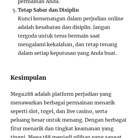
permainan Anda.
Tetap Sabar dan Disiplin
Kunci kemenangan dalam perjudian online
adalah kesabaran dan disiplin. Jangan
tergoda untuk terus bermain saat
mengalami kekalahan, dan tetap tenang
dalam setiap keputusan yang Anda buat.
Kesimpulan
Mega288 adalah platform perjudian yang
menawarkan berbagai permainan menarik
seperti slot, togel, dan live casino, serta
peluang besar untuk menang. Dengan berbagai
fitur menarik dan tingkat keamanan yang
tinggi, Mega288 menjadi pilihan yang sangat