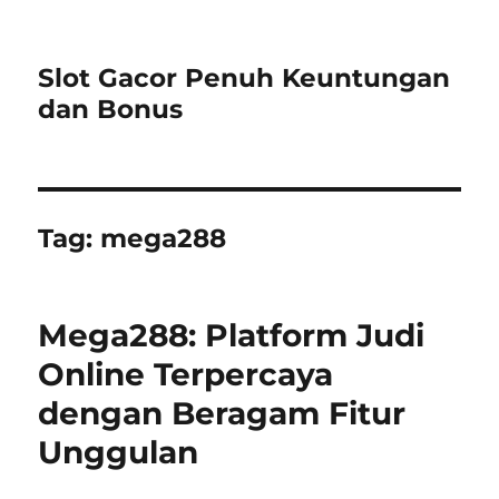
Slot Gacor Penuh Keuntungan
dan Bonus
Tag:
mega288
Mega288: Platform Judi
Online Terpercaya
dengan Beragam Fitur
Unggulan