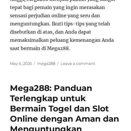
tepat bagi pemain yang ingin merasakan
sensasi perjudian online yang seru dan
menguntungkan. Ikuti tips-tips yang telah
disebutkan di atas, dan Anda dapat
memaksimalkan peluang kemenangan Anda
saat bermain di Mega288.
Posted
Tags
on
May 4, 2025
mega288
Leave a comment
on
Mega288:
Tempat
Terbaik
Mega288: Panduan
untuk
Menikmati
Terlengkap untuk
Permainan
Bermain Togel dan Slot
Slot
dan
Online dengan Aman dan
Togel
Online
Menguntungkan