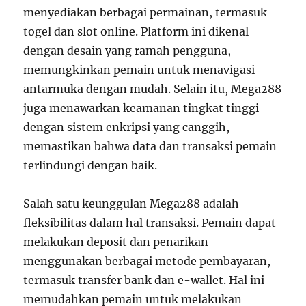
menyediakan berbagai permainan, termasuk
togel dan slot online. Platform ini dikenal
dengan desain yang ramah pengguna,
memungkinkan pemain untuk menavigasi
antarmuka dengan mudah. Selain itu, Mega288
juga menawarkan keamanan tingkat tinggi
dengan sistem enkripsi yang canggih,
memastikan bahwa data dan transaksi pemain
terlindungi dengan baik.
Salah satu keunggulan Mega288 adalah
fleksibilitas dalam hal transaksi. Pemain dapat
melakukan deposit dan penarikan
menggunakan berbagai metode pembayaran,
termasuk transfer bank dan e-wallet. Hal ini
memudahkan pemain untuk melakukan