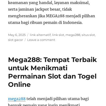
keamanan yang handal, layanan maksimal,
serta jaminan jackpot besar, tidak
mengherankan jika MEGA288 menjadi pilihan
utama bagi ribuan pemain di Indonesia.
Posted
Tags
May 6, 2025
link alternatif
,
link slot
,
mega288
,
situs slot
,
on
on
slot gacor
Leave a comment
2025
Adalah
Tahun
Mega288: Tempat Terbaik
Jackpot!
Temukan
untuk Menikmati
Semua
Permainan Slot dan Togel
Game
Online
Online
Favoritmu
di
MEGA288
mega288
telah menjadi pilihan utama bagi
banyak pemain yang ingin menikmati