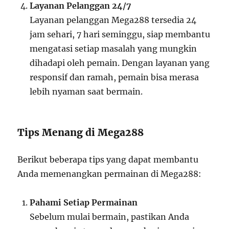
Layanan Pelanggan 24/7
Layanan pelanggan Mega288 tersedia 24
jam sehari, 7 hari seminggu, siap membantu
mengatasi setiap masalah yang mungkin
dihadapi oleh pemain. Dengan layanan yang
responsif dan ramah, pemain bisa merasa
lebih nyaman saat bermain.
Tips Menang di Mega288
Berikut beberapa tips yang dapat membantu
Anda memenangkan permainan di Mega288:
Pahami Setiap Permainan
Sebelum mulai bermain, pastikan Anda