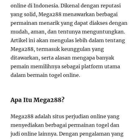
online di Indonesia. Dikenal dengan reputasi
yang solid, Mega288 menawarkan berbagai
permainan menarik yang dapat diakses dengan
mudah, aman, dan tentunya menguntungkan.
Artikel ini akan mengulas lebih dalam tentang
Mega288, termasuk keunggulan yang
ditawarkan, serta alasan mengapa banyak
pemain memilihnya sebagai platform utama
dalam bermain togel online.
Apa Itu Mega288?
Mega288 adalah situs perjudian online yang
menyediakan berbagai permainan togel dan
judi online lainnya. Dengan pengalaman yang