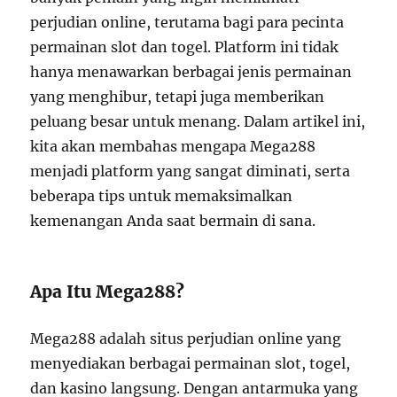
perjudian online, terutama bagi para pecinta
permainan slot dan togel. Platform ini tidak
hanya menawarkan berbagai jenis permainan
yang menghibur, tetapi juga memberikan
peluang besar untuk menang. Dalam artikel ini,
kita akan membahas mengapa Mega288
menjadi platform yang sangat diminati, serta
beberapa tips untuk memaksimalkan
kemenangan Anda saat bermain di sana.
Apa Itu Mega288?
Mega288 adalah situs perjudian online yang
menyediakan berbagai permainan slot, togel,
dan kasino langsung. Dengan antarmuka yang