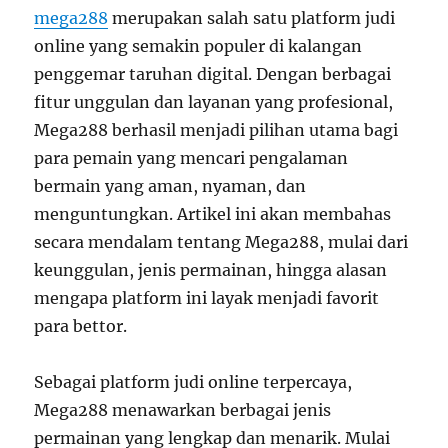
mega288
merupakan salah satu platform judi
online yang semakin populer di kalangan
penggemar taruhan digital. Dengan berbagai
fitur unggulan dan layanan yang profesional,
Mega288 berhasil menjadi pilihan utama bagi
para pemain yang mencari pengalaman
bermain yang aman, nyaman, dan
menguntungkan. Artikel ini akan membahas
secara mendalam tentang Mega288, mulai dari
keunggulan, jenis permainan, hingga alasan
mengapa platform ini layak menjadi favorit
para bettor.
Sebagai platform judi online terpercaya,
Mega288 menawarkan berbagai jenis
permainan yang lengkap dan menarik. Mulai