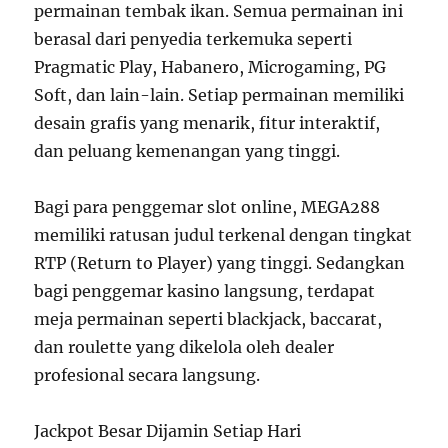
permainan tembak ikan. Semua permainan ini
berasal dari penyedia terkemuka seperti
Pragmatic Play, Habanero, Microgaming, PG
Soft, dan lain-lain. Setiap permainan memiliki
desain grafis yang menarik, fitur interaktif,
dan peluang kemenangan yang tinggi.
Bagi para penggemar slot online, MEGA288
memiliki ratusan judul terkenal dengan tingkat
RTP (Return to Player) yang tinggi. Sedangkan
bagi penggemar kasino langsung, terdapat
meja permainan seperti blackjack, baccarat,
dan roulette yang dikelola oleh dealer
profesional secara langsung.
Jackpot Besar Dijamin Setiap Hari