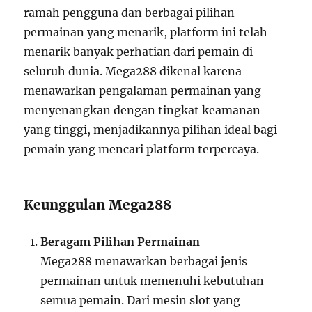
ramah pengguna dan berbagai pilihan
permainan yang menarik, platform ini telah
menarik banyak perhatian dari pemain di
seluruh dunia. Mega288 dikenal karena
menawarkan pengalaman permainan yang
menyenangkan dengan tingkat keamanan
yang tinggi, menjadikannya pilihan ideal bagi
pemain yang mencari platform terpercaya.
Keunggulan Mega288
Beragam Pilihan Permainan
Mega288 menawarkan berbagai jenis
permainan untuk memenuhi kebutuhan
semua pemain. Dari mesin slot yang