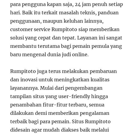
para pengguna kapan saja, 24 jam penuh setiap
hari. Baik itu terkait masalah teknis, panduan
penggunaan, maupun keluhan lainnya,
customer service Rumpitoto siap memberikan
solusi yang cepat dan tepat. Layanan ini sangat
membantu terutama bagi pemain pemula yang
baru mengenal dunia judi online.
Rumpitoto juga terus melakukan pembaruan
dan inovasi untuk meningkatkan kualitas
layanannya. Mulai dari pengembangan
tampilan situs yang user-friendly hingga
penambahan fitur-fitur terbaru, semua
dilakukan demi memberikan pengalaman
terbaik bagi para pemain. Situs Rumpitoto
didesain agar mudah diakses baik melalui