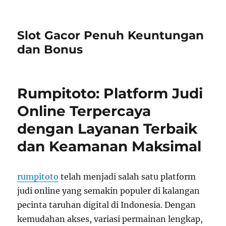
Slot Gacor Penuh Keuntungan
dan Bonus
Rumpitoto: Platform Judi
Online Terpercaya
dengan Layanan Terbaik
dan Keamanan Maksimal
rumpitoto
telah menjadi salah satu platform
judi online yang semakin populer di kalangan
pecinta taruhan digital di Indonesia. Dengan
kemudahan akses, variasi permainan lengkap,