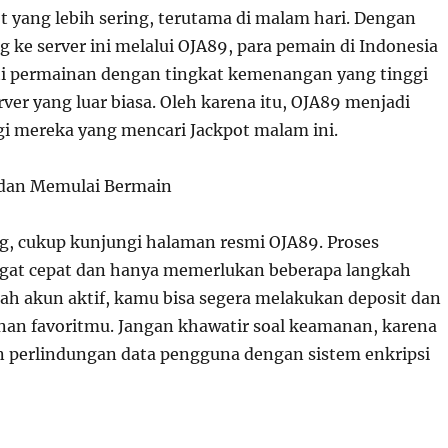
t yang lebih sering, terutama di malam hari. Dengan
 ke server ini melalui OJA89, para pemain di Indonesia
i permainan dengan tingkat kemenangan yang tinggi
erver yang luar biasa. Oleh karena itu, OJA89 menjadi
gi mereka yang mencari Jackpot malam ini.
 dan Memulai Bermain
, cukup kunjungi halaman resmi OJA89. Proses
ngat cepat dan hanya memerlukan beberapa langkah
lah akun aktif, kamu bisa segera melakukan deposit dan
an favoritmu. Jangan khawatir soal keamanan, karena
 perlindungan data pengguna dengan sistem enkripsi