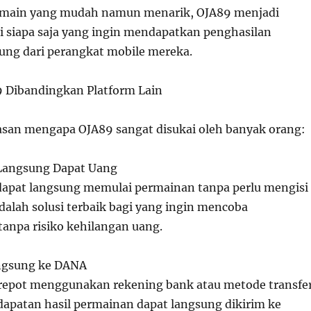
rmain yang mudah namun menarik, OJA89 menjadi
gi siapa saja yang ingin mendapatkan penghasilan
ng dari perangkat mobile mereka.
 Dibandingkan Platform Lain
asan mengapa OJA89 sangat disukai oleh banyak orang:
 Langsung Dapat Uang
apat langsung memulai permainan tanpa perlu mengisi
adalah solusi terbaik bagi yang ingin mencoba
anpa risiko kehilangan uang.
ngsung ke DANA
i repot menggunakan rekening bank atau metode transfe
dapatan hasil permainan dapat langsung dikirim ke