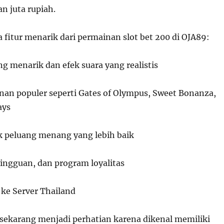
n juta rupiah.
 fitur menarik dari permainan slot bet 200 di OJA89:
ng menarik dan efek suara yang realistis
nan populer seperti Gates of Olympus, Sweet Bonanza,
ays
k peluang menang yang lebih baik
ingguan, dan program loyalitas
ke Server Thailand
 sekarang menjadi perhatian karena dikenal memiliki