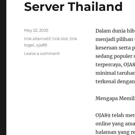
Server Thailand
Posted
May 22, 2025
Dalam dunia hibu
on
Tags
link alternatif
,
link slot
,
link
menjadi pilihan
togel
,
oja89
keseruan serta 
on
Leave a comment
sedang populer s
Gacor
terpercaya, OJ
Banget!
OJA89
minimal taruhan
Slot
terkenal dengan
Bet
200
dari
Mengapa Memil
Server
Thailand
OJA89 telah mem
online yang ama
halaman yang re