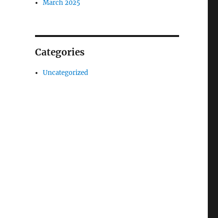
March 2025
Categories
Uncategorized