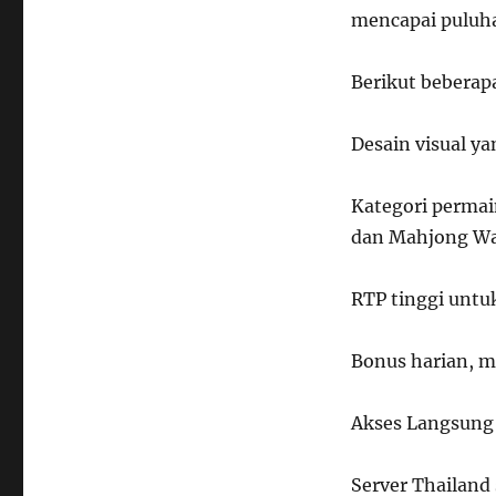
mencapai puluha
Berikut beberapa
Desain visual ya
Kategori permai
dan Mahjong W
RTP tinggi untu
Bonus harian, m
Akses Langsung 
Server Thailand