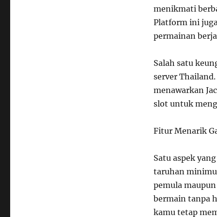
menikmati berba
Platform ini ju
permainan berjal
Salah satu keun
server Thailand.
menawarkan Jack
slot untuk meng
Fitur Menarik G
Satu aspek yang
taruhan minimu
pemula maupun 
bermain tanpa 
kamu tetap memi