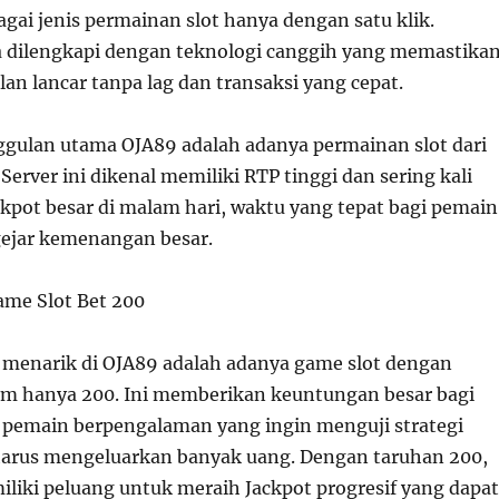
gai jenis permainan slot hanya dengan satu klik.
ga dilengkapi dengan teknologi canggih yang memastika
an lancar tanpa lag dan transaksi yang cepat.
ggulan utama OJA89 adalah adanya permainan slot dari
 Server ini dikenal memiliki RTP tinggi dan sering kali
pot besar di malam hari, waktu yang tepat bagi pemain
ejar kemenangan besar.
ame Slot Bet 200
 menarik di OJA89 adalah adanya game slot dengan
m hanya 200. Ini memberikan keuntungan besar bagi
pemain berpengalaman yang ingin menguji strategi
harus mengeluarkan banyak uang. Dengan taruhan 200,
liki peluang untuk meraih Jackpot progresif yang dapat