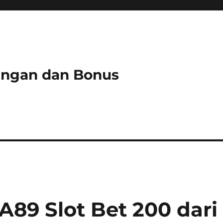
ungan dan Bonus
A89 Slot Bet 200 dari