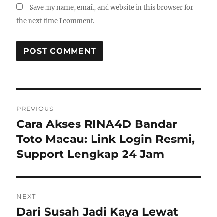
Save my name, email, and website in this browser for
the next time I comment.
Post
PREVIOUS
navigation
Cara Akses RINA4D Bandar
Previous
post:
Toto Macau: Link Login Resmi,
Support Lengkap 24 Jam
NEXT
Dari Susah Jadi Kaya Lewat
Next