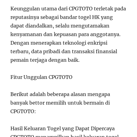
Keunggulan utama dari CPGTOTO terletak pada
reputasinya sebagai bandar togel HK yang
dapat diandalkan, selalu mengutamakan
kenyamanan dan kepuasan para anggotanya.
Dengan menerapkan teknologi enkripsi
terbaru, data pribadi dan transaksi finansial
pemain terjaga dengan baik.
Fitur Unggulan CPGTOTO
Berikut adalah beberapa alasan mengapa
banyak bettor memilih untuk bermain di
CPGTOTO:
Hasil Keluaran Togel yang Dapat Dipercaya