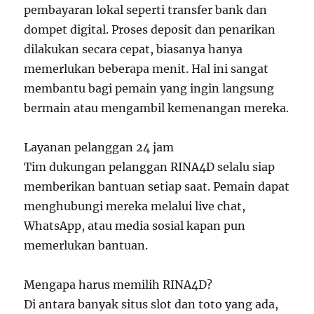
pembayaran lokal seperti transfer bank dan
dompet digital. Proses deposit dan penarikan
dilakukan secara cepat, biasanya hanya
memerlukan beberapa menit. Hal ini sangat
membantu bagi pemain yang ingin langsung
bermain atau mengambil kemenangan mereka.
Layanan pelanggan 24 jam
Tim dukungan pelanggan RINA4D selalu siap
memberikan bantuan setiap saat. Pemain dapat
menghubungi mereka melalui live chat,
WhatsApp, atau media sosial kapan pun
memerlukan bantuan.
Mengapa harus memilih RINA4D?
Di antara banyak situs slot dan toto yang ada,