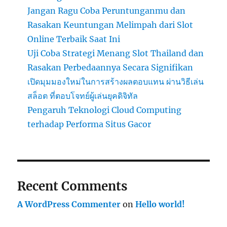
Jangan Ragu Coba Peruntunganmu dan
Rasakan Keuntungan Melimpah dari Slot
Online Terbaik Saat Ini
Uji Coba Strategi Menang Slot Thailand dan
Rasakan Perbedaannya Secara Signifikan
เปิดมุมมองใหม่ในการสร้างผลตอบแทน ผ่านวิธีเล่น
สล็อต ที่ตอบโจทย์ผู้เล่นยุคดิจิทัล
Pengaruh Teknologi Cloud Computing
terhadap Performa Situs Gacor
Recent Comments
A WordPress Commenter
on
Hello world!