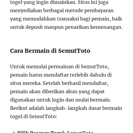
togel yang ingin dimainkan. Situs ini juga
menyediakan berbagai metode pembayaran
yang memudahkan transaksi bagi pemain, baik
untuk deposit maupun penarikan kemenangan.
Cara Bermain di SemutToto
Untuk memulai permainan di SemutToto,
pemain harus mendaftar terlebih dahulu di
situs mereka. Setelah berhasil mendaftar,
pemain akan diberikan akun yang dapat
digunakan untuk login dan mulai bermain.
Berikut adalah langkah-langkah dasar bermain
togel di SemutToto: