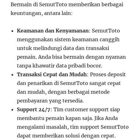
Bermain di SemutToto memberikan berbagai
keuntungan, antara lain:
Keamanan dan Kenyamanan
: SemutToto
menggunakan sistem keamanan canggih
untuk melindungi data dan transaksi
pemain. Anda bisa bermain dengan nyaman
tanpa khawatir data pribadi bocor.
Transaksi Cepat dan Mudah
: Proses deposit
dan penarikan di SemutToto sangat cepat
dan mudah, dengan berbagai metode
pembayaran yang tersedia.
Support 24/7
: Tim customer support siap
membantu pemain kapan saja. Jika Anda
mengalami masalah, tim support SemutToto
dapat memberikan solusi dengan cepat.