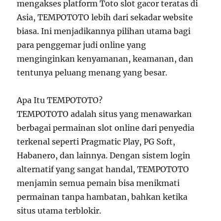
mengakses platform Toto slot gacor teratas di
Asia, TEMPOTOTO lebih dari sekadar website
biasa. Ini menjadikannya pilihan utama bagi
para penggemar judi online yang
menginginkan kenyamanan, keamanan, dan
tentunya peluang menang yang besar.
Apa Itu TEMPOTOTO?
TEMPOTOTO adalah situs yang menawarkan
berbagai permainan slot online dari penyedia
terkenal seperti Pragmatic Play, PG Soft,
Habanero, dan lainnya. Dengan sistem login
alternatif yang sangat handal, TEMPOTOTO
menjamin semua pemain bisa menikmati
permainan tanpa hambatan, bahkan ketika
situs utama terblokir.