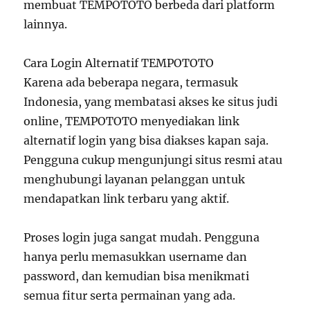
membuat TEMPOTOTO berbeda dari platform
lainnya.
Cara Login Alternatif TEMPOTOTO
Karena ada beberapa negara, termasuk
Indonesia, yang membatasi akses ke situs judi
online, TEMPOTOTO menyediakan link
alternatif login yang bisa diakses kapan saja.
Pengguna cukup mengunjungi situs resmi atau
menghubungi layanan pelanggan untuk
mendapatkan link terbaru yang aktif.
Proses login juga sangat mudah. Pengguna
hanya perlu memasukkan username dan
password, dan kemudian bisa menikmati
semua fitur serta permainan yang ada.