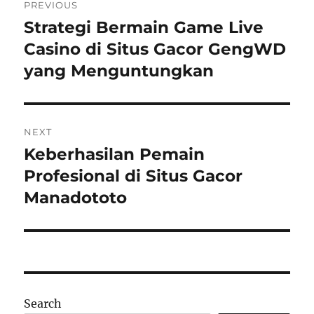
PREVIOUS
navigation
Strategi Bermain Game Live
Previous
post:
Casino di Situs Gacor GengWD
yang Menguntungkan
NEXT
Keberhasilan Pemain
Next
post:
Profesional di Situs Gacor
Manadototo
Search