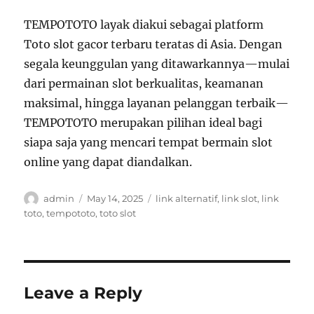
TEMPOTOTO layak diakui sebagai platform
Toto slot gacor terbaru teratas di Asia. Dengan
segala keunggulan yang ditawarkannya—mulai
dari permainan slot berkualitas, keamanan
maksimal, hingga layanan pelanggan terbaik—
TEMPOTOTO merupakan pilihan ideal bagi
siapa saja yang mencari tempat bermain slot
online yang dapat diandalkan.
Author
Posted
Tags
admin
May 14, 2025
link alternatif
,
link slot
,
link
on
toto
,
tempototo
,
toto slot
Leave a Reply