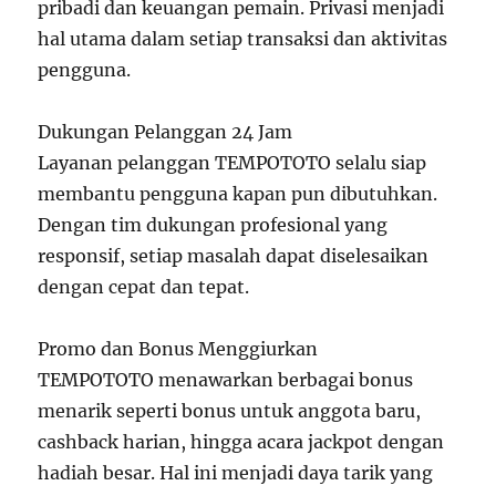
pribadi dan keuangan pemain. Privasi menjadi
hal utama dalam setiap transaksi dan aktivitas
pengguna.
Dukungan Pelanggan 24 Jam
Layanan pelanggan TEMPOTOTO selalu siap
membantu pengguna kapan pun dibutuhkan.
Dengan tim dukungan profesional yang
responsif, setiap masalah dapat diselesaikan
dengan cepat dan tepat.
Promo dan Bonus Menggiurkan
TEMPOTOTO menawarkan berbagai bonus
menarik seperti bonus untuk anggota baru,
cashback harian, hingga acara jackpot dengan
hadiah besar. Hal ini menjadi daya tarik yang