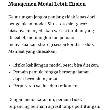
Manajemen Modal Lebih Efisien
Keuntungan jangka panjang tidak lepas dari
pengelolaan modal. Situs toto slot gacor
biasanya menyediakan variasi taruhan yang
fleksibel, memungkinkan pemain
menyesuaikan strategi sesuai kondisi saldo.
Manfaat yang dirasakan:
Risiko kehilangan modal besar bisa ditekan.
Pemain pemula hingga berpengalaman
dapat bermain nyaman.
Perputaran saldo lebih terkontrol.
Dengan pendekatan ini, pemain tidak
terpancing bermain agresif tanpa perhitungan.