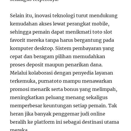
Selain itu, inovasi teknologi turut mendukung
kemudahan akses lewat perangkat mobile,
sehingga pemain dapat menikmati toto slot
favorit mereka tanpa harus bergantung pada
komputer desktop. Sistem pembayaran yang
cepat dan beragam pilihan memudahkan
proses deposit maupun penarikan dana.
Melalui kolaborasi dengan penyedia layanan
terkemuka, purnatoto mampu menawarkan
promosi menarik serta bonus yang melimpah,
meningkatkan peluang menang sekaligus
memperbesar keuntungan setiap pemain. Tak
heran jika banyak penggemar judi online
beralih ke platform ini sebagai destinasi utama
mereka.