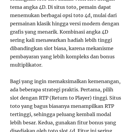
tema angka 4D. Di situs toto, pemain dapat
menemukan berbagai opsi toto 4d, mulai dari
permainan klasik hingga versi modern dengan
grafis yang menarik. Kombinasi angka 4D
sering kali menawarkan hadiah lebih tinggi
dibandingkan slot biasa, karena mekanisme
pembayaran yang lebih kompleks dan bonus
multiplikator.
Bagi yang ingin memaksimalkan kemenangan,
ada beberapa strategi praktis. Pertama, pilih
slot dengan RTP (Return to Player) tinggi. Situs
toto yang bagus biasanya menampilkan RTP
tertinggi, sehingga peluang kembali modal
lebih besar. Kedua, gunakan fitur bonus yang
disediakan oleh toto slot 4d. Fitur ini sering