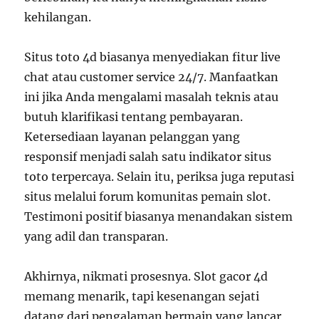
kehilangan.
Situs toto 4d biasanya menyediakan fitur live
chat atau customer service 24/7. Manfaatkan
ini jika Anda mengalami masalah teknis atau
butuh klarifikasi tentang pembayaran.
Ketersediaan layanan pelanggan yang
responsif menjadi salah satu indikator situs
toto terpercaya. Selain itu, periksa juga reputasi
situs melalui forum komunitas pemain slot.
Testimoni positif biasanya menandakan sistem
yang adil dan transparan.
Akhirnya, nikmati prosesnya. Slot gacor 4d
memang menarik, tapi kesenangan sejati
datang dari pengalaman bermain yang lancar,