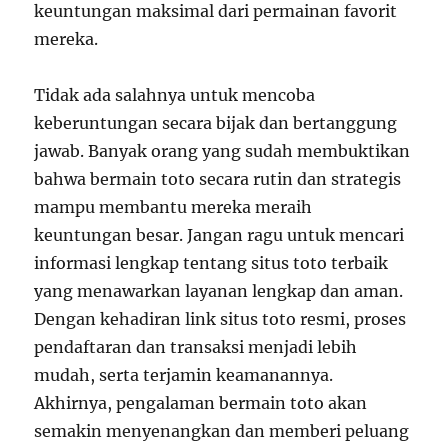
keuntungan maksimal dari permainan favorit
mereka.
Tidak ada salahnya untuk mencoba
keberuntungan secara bijak dan bertanggung
jawab. Banyak orang yang sudah membuktikan
bahwa bermain toto secara rutin dan strategis
mampu membantu mereka meraih
keuntungan besar. Jangan ragu untuk mencari
informasi lengkap tentang situs toto terbaik
yang menawarkan layanan lengkap dan aman.
Dengan kehadiran link situs toto resmi, proses
pendaftaran dan transaksi menjadi lebih
mudah, serta terjamin keamanannya.
Akhirnya, pengalaman bermain toto akan
semakin menyenangkan dan memberi peluang