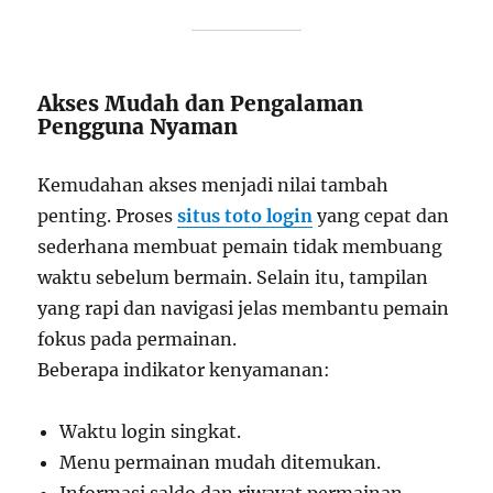
Akses Mudah dan Pengalaman
Pengguna Nyaman
Kemudahan akses menjadi nilai tambah
penting. Proses
situs toto login
yang cepat dan
sederhana membuat pemain tidak membuang
waktu sebelum bermain. Selain itu, tampilan
yang rapi dan navigasi jelas membantu pemain
fokus pada permainan.
Beberapa indikator kenyamanan:
Waktu login singkat.
Menu permainan mudah ditemukan.