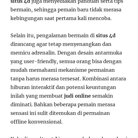
situs 4d
juga menyediakan panduan serta tips
bermain, sehingga pemain baru tidak merasa
kebingungan saat pertama kali mencoba.
Selain itu, pengalaman bermain di
situs 4d
dirancang agar tetap menyenangkan dan
memicu adrenalin. Dengan desain antarmuka
yang user-friendly, semua orang bisa dengan
mudah memahami mekanisme permainan
tanpa harus merasa tersesat. Kombinasi antara
hiburan interaktif dan potensi keuntungan
inilah yang membuat
judi online
semakin
diminati. Bahkan beberapa pemain merasa
sensasi ini sulit ditemukan di permainan
offline konvensional.