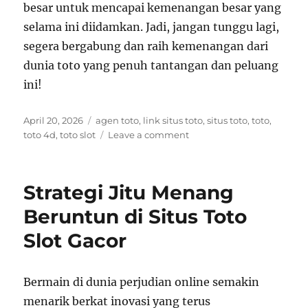
besar untuk mencapai kemenangan besar yang
selama ini diidamkan. Jadi, jangan tunggu lagi,
segera bergabung dan raih kemenangan dari
dunia toto yang penuh tantangan dan peluang
ini!
Posted
Tags
April 20, 2026
agen toto
,
link situs toto
,
situs toto
,
toto
,
on
on
toto 4d
,
toto slot
Leave a comment
Teknik
Profesional
Bermain
Strategi Jitu Menang
Toto
4D
Beruntun di Situs Toto
dengan
Slot Gacor
Analisa
yang
Lebih
Akurat
Bermain di dunia perjudian online semakin
menarik berkat inovasi yang terus