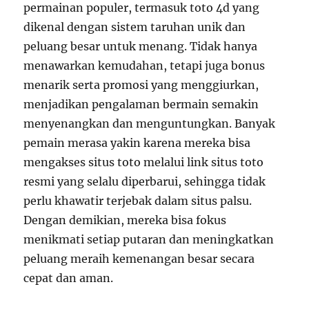
permainan populer, termasuk toto 4d yang
dikenal dengan sistem taruhan unik dan
peluang besar untuk menang. Tidak hanya
menawarkan kemudahan, tetapi juga bonus
menarik serta promosi yang menggiurkan,
menjadikan pengalaman bermain semakin
menyenangkan dan menguntungkan. Banyak
pemain merasa yakin karena mereka bisa
mengakses situs toto melalui link situs toto
resmi yang selalu diperbarui, sehingga tidak
perlu khawatir terjebak dalam situs palsu.
Dengan demikian, mereka bisa fokus
menikmati setiap putaran dan meningkatkan
peluang meraih kemenangan besar secara
cepat dan aman.