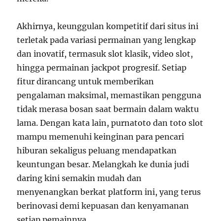
Akhirnya, keunggulan kompetitif dari situs ini
terletak pada variasi permainan yang lengkap
dan inovatif, termasuk slot klasik, video slot,
hingga permainan jackpot progresif. Setiap
fitur dirancang untuk memberikan
pengalaman maksimal, memastikan pengguna
tidak merasa bosan saat bermain dalam waktu
lama. Dengan kata lain, purnatoto dan toto slot
mampu memenuhi keinginan para pencari
hiburan sekaligus peluang mendapatkan
keuntungan besar. Melangkah ke dunia judi
daring kini semakin mudah dan
menyenangkan berkat platform ini, yang terus
berinovasi demi kepuasan dan kenyamanan
setiap pemainnya.