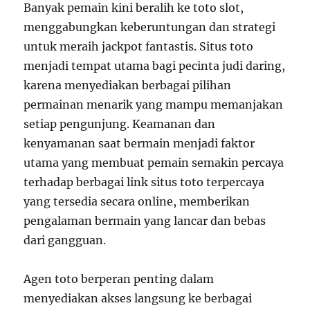
Banyak pemain kini beralih ke toto slot,
menggabungkan keberuntungan dan strategi
untuk meraih jackpot fantastis. Situs toto
menjadi tempat utama bagi pecinta judi daring,
karena menyediakan berbagai pilihan
permainan menarik yang mampu memanjakan
setiap pengunjung. Keamanan dan
kenyamanan saat bermain menjadi faktor
utama yang membuat pemain semakin percaya
terhadap berbagai link situs toto terpercaya
yang tersedia secara online, memberikan
pengalaman bermain yang lancar dan bebas
dari gangguan.
Agen toto berperan penting dalam
menyediakan akses langsung ke berbagai