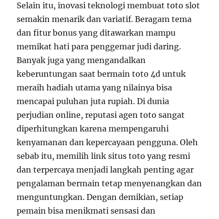
Selain itu, inovasi teknologi membuat toto slot
semakin menarik dan variatif. Beragam tema
dan fitur bonus yang ditawarkan mampu
memikat hati para penggemar judi daring.
Banyak juga yang mengandalkan
keberuntungan saat bermain toto 4d untuk
meraih hadiah utama yang nilainya bisa
mencapai puluhan juta rupiah. Di dunia
perjudian online, reputasi agen toto sangat
diperhitungkan karena mempengaruhi
kenyamanan dan kepercayaan pengguna. Oleh
sebab itu, memilih link situs toto yang resmi
dan terpercaya menjadi langkah penting agar
pengalaman bermain tetap menyenangkan dan
menguntungkan. Dengan demikian, setiap
pemain bisa menikmati sensasi dan