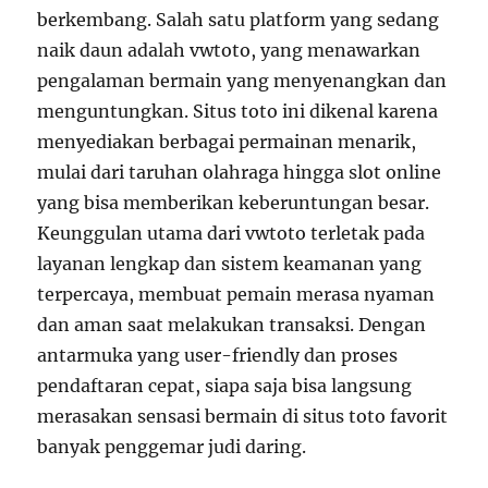
berkembang. Salah satu platform yang sedang
naik daun adalah vwtoto, yang menawarkan
pengalaman bermain yang menyenangkan dan
menguntungkan. Situs toto ini dikenal karena
menyediakan berbagai permainan menarik,
mulai dari taruhan olahraga hingga slot online
yang bisa memberikan keberuntungan besar.
Keunggulan utama dari vwtoto terletak pada
layanan lengkap dan sistem keamanan yang
terpercaya, membuat pemain merasa nyaman
dan aman saat melakukan transaksi. Dengan
antarmuka yang user-friendly dan proses
pendaftaran cepat, siapa saja bisa langsung
merasakan sensasi bermain di situs toto favorit
banyak penggemar judi daring.